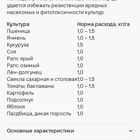
удается избежать резистенции вредных
насекомых и фитотоксичности культур.
Культура
Норма расхода, кг/га
Пшеница
1,0 – 1,5
Ячмень
1,0 – 1,5
Кукуруза
1,5
Соя
1,0
Рапс ярый
1,0
Рапс озимый
1,0
Лён-долгунец
1,0
Свекла сахарная и столовая
1,0 – 1,5
Томаты, баклажаны
1,0 – 1,5
Картофель
1,0
Подсолнух
1,0
Яблоня
1,0
Пасдбища, дикая поросль
1,0
Основные характеристики