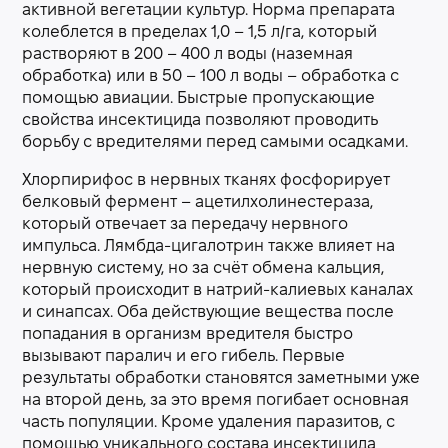
активной вегетации культур. Норма препарата
колеблется в пределах 1,0 – 1,5 л/га, который
растворяют в 200 – 400 л воды (наземная
обработка) или в 50 – 100 л воды – обработка с
помощью авиации. Быстрые пропускающие
свойства инсектицида позволяют проводить
борьбу с вредителями перед самыми осадками.
Хлорпирифос в нервных тканях фосфорирует
белковый фермент – ацетилхолинестераза,
который отвечает за передачу нервного
импульса. Лямбда-цигалотрин также влияет на
нервную систему, но за счёт обмена кальция,
который происходит в натрий-калиевых каналах
и синапсах. Оба действующие вещества после
попадания в организм вредителя быстро
вызывают паралич и его гибель. Первые
результаты обработки становятся заметными уже
на второй день, за это время погибает основная
часть популяции. Кроме удаления паразитов, с
помощью уникального состава инсектицида