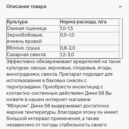
Описание товара
Культура
Норма расхода, л/га
Озимая пшеница
1,0-1,5
Зернобобовые,
0,5-1,0
ячмень яровой
Яблоня, груша
0,8-2,0
Сахарная свекла
1,2-3,0
Эффективно обезвреживает вредителей на таких
культурах: овощи, зерновые, плодовые, ягоды,
виноградники, свекла. Препарат подходит для
использования в баковых смесях с
перитроидами. Приобрести инсектицид с
контактно-системным действием Дими 58 Вы
можете в нашем интернет-магазине
"Яблуком". Дими 58 выдерживает достаточно
жаркие температуры, благодаря этому он имеет
большой интервал применения, а также
независимо от погоды стабильность своего