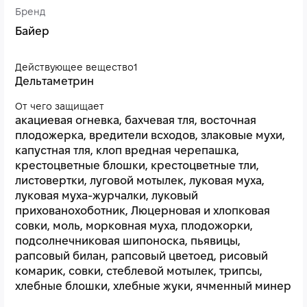
Бренд
Байер
Действующее вещество1
Дельтаметрин
От чего защищает
акациевая огневка, бахчевая тля, восточная
плодожерка, вредители всходов, злаковые мухи,
капустная тля, клоп вредная черепашка,
крестоцветные блошки, крестоцветные тли,
листовертки, луговой мотылек, луковая муха,
луковая муха-журчалки, луковый
прихованохоботник, Люцерновая и хлопковая
совки, моль, морковная муха, плодожорки,
подсолнечниковая шипоноска, пьявицы,
рапсовый билан, рапсовый цветоед, рисовый
комарик, совки, стеблевой мотылек, трипсы,
хлебные блошки, хлебные жуки, ячменный минер