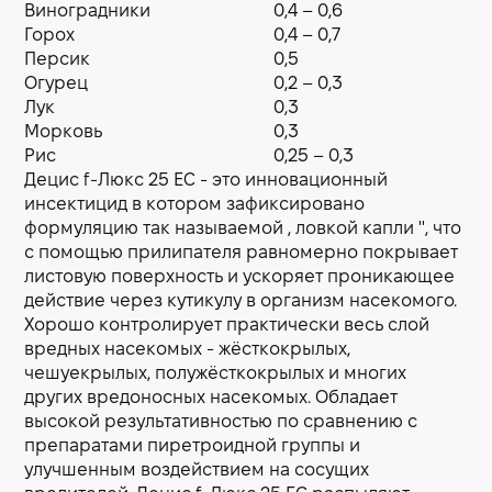
Виноградники
0,4 – 0,6
Горох
0,4 – 0,7
Персик
0,5
Огурец
0,2 – 0,3
Лук
0,3
Морковь
0,3
Рис
0,25 – 0,3
Децис f-Люкс 25 EC - это инновационный
инсектицид в котором зафиксировано
формуляцию так называемой , ловкой капли '', что
с помощью прилипателя равномерно покрывает
листовую поверхность и ускоряет проникающее
действие через кутикулу в организм насекомого.
Хорошо контролирует практически весь слой
вредных насекомых - жёсткокрылых,
чешуекрылых, полужёсткокрылых и многих
других вредоносных насекомых. Обладает
высокой результативностью по сравнению с
препаратами пиретроидной группы и
улучшенным воздействием на сосущих