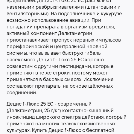
вредителей. Децис f-Люкс 25 EC распыляют
наземными разбрызгивателями (штанговыми и
вентиляторными). На подсолнечнике и кукурузе
возможно использование авиации. При
попадании препарата в организм вредителя,
активный компонент Дельтаметрин
приостанавливает пропуск нервных импульсов
периферической и центральной нервной
системы, что вызывает быструю гибель
насекомого. Децис f-Люкс 25 EC хорошо
совместим с другими пестицидами, которые
применяют в те же строки, поэтому может
применяться в баковых смесях. Исключение
составляют препараты на основе щёлочных
соединений.
Децис f-Люкс 25 EC - современный
(Дельтаметрин, 25 г/кг) контактно-кишечный
инсектицид широкого спектра действия, который
применяют на многих сельскохозяйственных
культурах. Купить Децис f-Люкс с бесплатной