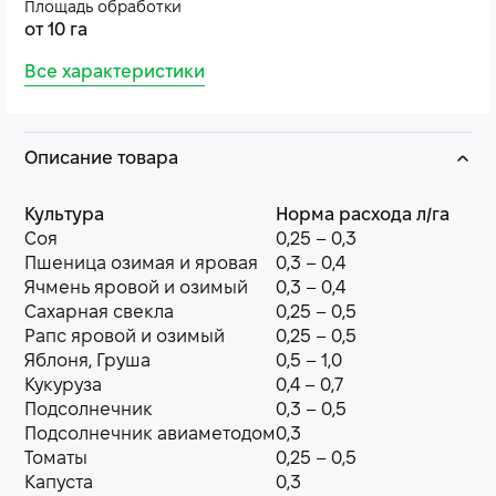
Площадь обработки
от 10 га
Все характеристики
Описание товара
Культура
Норма расхода л/га
Соя
0,25 – 0,3
Пшеница озимая и яровая
0,3 – 0,4
Ячмень яровой и озимый
0,3 – 0,4
Сахарная свекла
0,25 – 0,5
Рапс яровой и озимый
0,25 – 0,5
Яблоня, Груша
0,5 – 1,0
Кукуруза
0,4 – 0,7
Подсолнечник
0,3 – 0,5
Подсолнечник авиаметодом
0,3
Томаты
0,25 – 0,5
Капуста
0,3