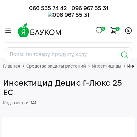
066 555 74 42
096 967 55 31
0
0
Главная
Средства защиты растений
Инсектициды
Инсе
Инсектицид Децис f-Люкс 25
EC
Код товара: 1141