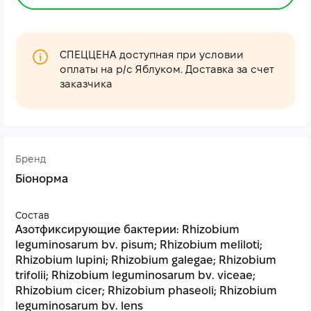
СПЕЦЦЕНА доступная при условии
оплаты на р/с Яблуком. Доставка за счет
заказчика
Бренд
Біонорма
Состав
Азотфиксирующие бактерии: Rhizobium
leguminosarum bv. pisum; Rhizobium melіlotі;
Rhizobium lupini; Rhizobium galegae; Rhizobium
trifolii; Rhizobium leguminosarum bv. viceae;
Rhizobium cicer; Rhizobium phaseoli; Rhizobium
leguminosarum bv. lens