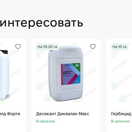
аинтересовать
На 15-20 га
На 10 га
илд Форте
Десикант Диквалан Макс
Гербицид
В наличии
В наличии