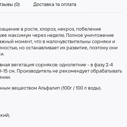
тзывы (0)
Доставка та оплата
ащение в росте, хлороз, некроз, побеление
 уже максимум через неделю. Полное уничтожение
ажный момент, что в малочувствительны сорняки и
остью, но останавливает их развитие, поэтому они
и.
ная вегетация сорняков: однолетние - в фазу 2-4
10-15 см. Производитель не рекомендует обрабатывать
янии.
ым веществом Альфалип (100г / 100 л воды).
кий;