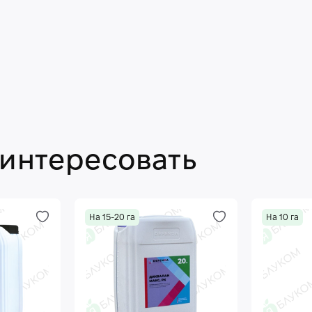
аинтересовать
На 15-20 га
На 10 га