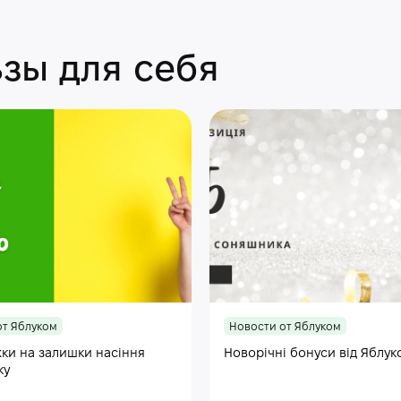
зы для себя
от Яблуком
Новости от Яблуком
ки на залишки насіння
Новорічні бонуси від Яблук
ку