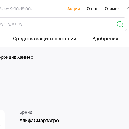
Акции
О нас
Отзывы
б-вс: 9:00-18:00)
Средства защиты растений
Удобрения
ербицид Хаммер
Бренд
АльфаСмартАгро