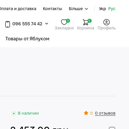
Оплата и доставка
Контакты
Більше
Укр
Рус
0
0
096 555 74 42
Закладки
Корзина
Профиль
Товары от Яблуком
0
В наличии
0 отзывов