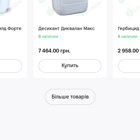
илд Форте
Десикант Диквалан Макс
Гербицид
В наличии
В наличии
7 464.00 грн.
2 958.00
Купить
Більше товарів