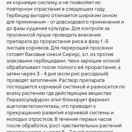
их корневую систему, и не позволяет их
повторном отрастания в следующем году.
Гербицид выгодно отличается широким окном
для применения - от довсходового применения и
до фазы кущения культуры. Для контроля за
просянккой лучше проводить внесения
препарата до прорастания риса в фазу 1 -5
листьев сорняков. Для перерощей просянки
готовят баковые смеси Сириус, з.п. из против
злаковыми гербицидами. Чеки зарощие осокой
обрабатывают после полного её прорастания, а
затем через 3 - 4 дня (если рис рассадный)
проводят затопления. Раствор препарата
поглощается корневой системой и разносится по
всему растению где действующее вещество
Пиразосульфурон-этил блокирует фермент
ацетолактатсинтитазы, что приводит к
прекращению развития корневой системы и
молодых отростков. В течение первых часов
после обработки, рост чувствительных растений