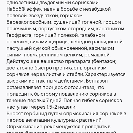
однолетними двудольными сорняками.
Набоб® эффективен в борьбе с незабудкой
полевой, звездчаткой, горчаком
березкоподобным, сушеницей топяной, горцом
почечуйным, портулаком огородним, канатником
Теофраста, горчицей полевой, талабаном
полевым, видами щирицы, лебедой раскидистой,
пастушьей сумкой обыкновенной, васильком
синим, подмаренником цепким, ромашкой.
Действующее вещество препарата (бентазон)
достаточно быстро проникает в организм
сорняков через листья и стебли. Характеризуется
высоким контактным действием. Бентазон
останавливает процесс фотосинтеза, что
приводит к быстрому подавлению сорняков в
течение первых 7 дней. Полная гибель сорняков
наступает через 1,5-2 недели.
Вносят гербицид путем опрыскивания сорняков в
период вегетации культурных растений.
Опрыскивание рекомендуется проводить в