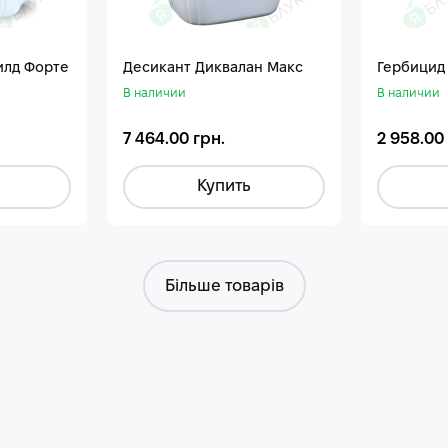
илд Форте
Десикант Диквалан Макс
Гербицид
В наличии
В наличии
7 464.00 грн.
2 958.00
Купить
Більше товарів