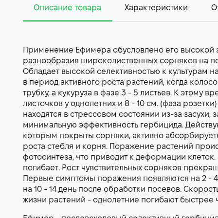
Описание товара
Характеристики
О
Применение Ефимера обусловлено его высокой 
разнообразия широколиственных сорняков на по
Обладает высокой селективностью к культурам на
в период активного роста растений, когда колосо
трубку, а кукуруза в фазе 3 - 5 листьев. К этому 
листочков у однолетних и 8 - 10 см. (фаза розетк
находятся в стрессовом состоянии из-за засухи,
минимальную эффективность гербицида. Действу
которым покрыты сорняки, активно абсорбируетс
роста стебля и корня. Поражение растений проис
фотосинтеза, что приводит к деформации клеток.
погибает. Рост чувствительных сорняков прекращ
Первые симптомы поражения появляются на 2 - 4
на 10 - 14 день после обработки посевов. Скорос
жизни растений - однолетние погибают быстрее 