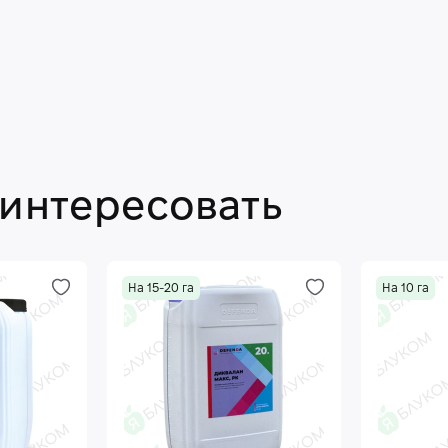
аинтересовать
На 15-20 га
На 10 га