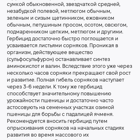
сумкой обыкновенной, звездчаткой средней,
незабудкой полевой, метлюгом обычным,
зеленым и сизым щетинником, ежовником
обычным, петушиным просом, осотом, овсюгом,
подмаренником цепким, метлюгом и другими.
Гербицид достаточно быстро поглощается и
усваивается листьями сорняков. Проникая в
организм, действующее вещество
(сульфосульфурон) останавливает синтез
аминокислот и валин. Вследствие этого уже через
несколько часов сорняки прекращают свой рост
и развитие. Полная гибель сорняков наступает
через 3-6 недели. К тому же гербицид
способствует значительному повышению
урожайности пшеницы и достаточно часто
астосовують на семенных участках озимой
пшеницы для борьбы с падалицей ячменя.
Рекомендуется вносить гербицид путем
опрыскивания сорняков на начальных стадиях
развития во время массового их