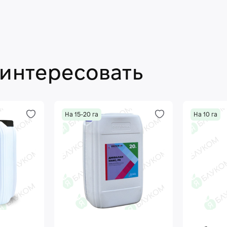
аинтересовать
На 15-20 га
На 10 га