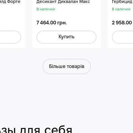
илд Форте
Десикант Диквалан Макс
Гербицид
В наличии
В наличии
7 464.00 грн.
2 958.00
Купить
Більше товарів
зы для себя