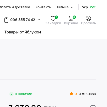
Оплата и доставка
Контакты
Більше
Укр
Рус
0
0
096 555 74 42
Закладки
Корзина
Профиль
Товары от Яблуком
0
В наличии
0 отзывов