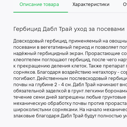
Описание товара
Характеристики
О
Гербицид Дабл Трай уход за посевами
Довсходовый гербицид, применяемый на овощных 
посевами в вегетативный период и позволяет по
надёжный гербицидный экран. Прорастающие сор
клеоптелем поглощают гербицид, после чего нар
к прекращению деления клеток. Также препарат
сорняков. Благодаря воздействию метахлору - с
погибают. Действенным послевсходовый гербици
почвы на глубине 2 - 4 см. Дабл Трай начинают вн
обязательной заделкой в грунт легкими боронами,
течение семи дней запрещены любые грунтовые р
механическую обработку почвы против прораста
широколистыми сорняками. На начало механиче
злаковые благодаря Дабл Трай будут полностью у