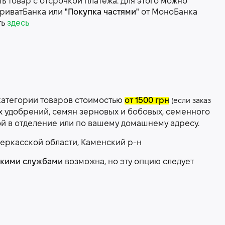
 товар с отсрочкой платежа. Для этого можно
риватБанка или
"Покупка частями"
от МоноБанка
ть
здесь
категории товаров стоимостью
от 1500 грн
(если заказ
х удобрений, семян зерновых и бобовых, семенного
ой в отделение или по вашему домашнему адресу.
еркасской области, Каменский р-н
скими службами
возможна, но эту опцию следует