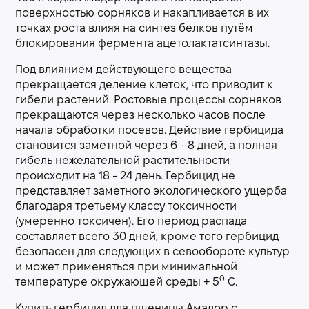
поверхностью сорняков и накапливается в их
точках роста влияя на синтез белков путём
блокирования фермента ацетолактатсинтазы.
Под влиянием действующего вещества
прекращается деление клеток, что приводит к
гибели растений. Ростовые процессы сорняков
прекращаются через несколько часов после
начала обработки посевов. Действие гербицида
становится заметной через 6 - 8 дней, а полная
гибель нежелательной растительности
происходит на 18 - 24 день. Гербицид не
представляет заметного экологического ущерба
благодаря третьему классу токсичности
(умеренно токсичен). Его период распада
составляет всего 30 дней, кроме того гербицид
безопасен для следующих в севообороте культур
и может применяться при минимальной
0
температуре окружающей среды + 5
С.
Купить гербицид для пшеницы Амадор с