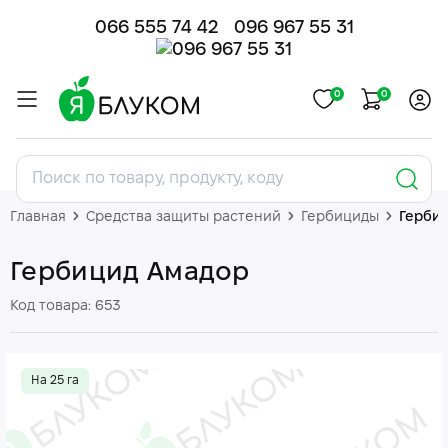
066 555 74 42
096 967 55 31
0
0
Главная
Средства защиты растений
Гербициды
Герби
Гербицид Амадор
Код товара: 653
На 25 га