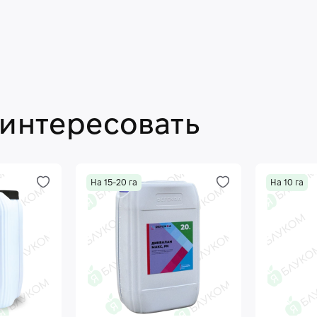
аинтересовать
На 15-20 га
На 10 га