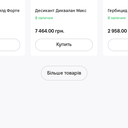
илд Форте
Десикант Диквалан Макс
Гербицид
В наличии
В наличии
7 464.00 грн.
2 958.00
Купить
Більше товарів