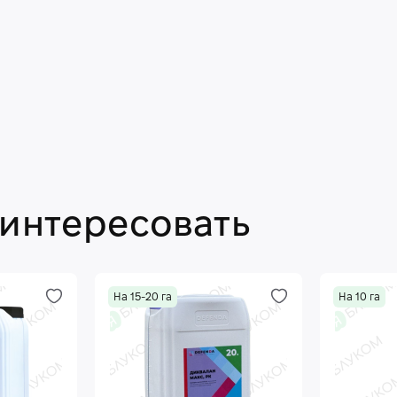
аинтересовать
На 15-20 га
На 10 га