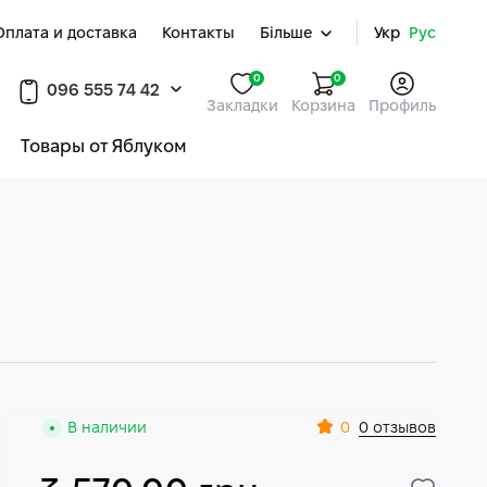
Оплата и доставка
Контакты
Більше
Укр
Рус
0
0
096 555 74 42
Закладки
Корзина
Профиль
Товары от Яблуком
0
В наличии
0 отзывов