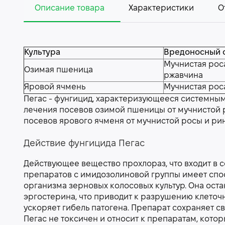
Описание товара
Характеристики
О
Культура
Вредоносный 
Мучнистая роса
Озимая пшеница
ржавчина
Яровой ячмень
Мучнистая рос
Пегас - фунгицид, характеризующееся системны
лечения посевов озимой пшеницы от мучнистой р
посевов ярового ячменя от мучнистой росы и ри
Действие фунгицида Пегас
Действующее вещество прохлораз, что входит в с
препаратов с имидозолиновой группы имеет спос
организма зерновых колосовых культур. Она оста
эргостерина, что приводит к разрушению клеточн
ускоряет гибель патогена. Препарат сохраняет с
Пегас не токсичен и относит к препаратам, котор