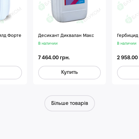
илд Форте
Десикант Диквалан Макс
Гербицид
В наличии
В наличии
7 464.00 грн.
2 958.00
Купить
Більше товарів