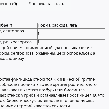
тзывы (0)
Доставка та оплата
объект
Норма расхода, л/га
, септориоз,
1
а, ринхоспориоз
1
м действием, применяемый для профилактики и
осы, септориоза, ржавчины, церкоспорельозу, а
нхоспориозу.
остав фунгицида относится к химической группе
обность проникать во все органы растительного
навливает в клетках возбудителя биосинтез
ых стенок у гриба и останавливает рост мицелия, что
вою биологическую активность в течение месяца.
ые имеют третий класс токсичности.