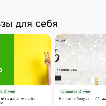
зы для себя
от Яблуком
Новости от Яблуком
ки на залишки насіння
Новорічні бонуси від Яблук
ку