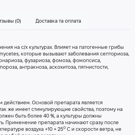
тзывы (0)
Доставка та оплата
ния на с/х культурах. Влияет на патогенные грибы
omycetes, которые вызывают заболевания септориоза,
рнариоза, фузариоза, фомоза, фомопсиса,
роза, антракноза, аскохитоза, пятнистости,
 действием. Основой препарата является
ак же имеет стимулирующие свойства, поэтому на
лжен быть более 40 %, а культуры должны
ть. Применение препарата начинают сразу после
0
ературе воздуха +10 + 25
С и скорости ветра, не