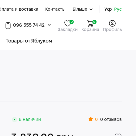
Оплата и доставка
Контакты
Більше
Укр
Рус
0
0
096 555 74 42
Закладки
Корзина
Профиль
Товары от Яблуком
0
В наличии
0 отзывов