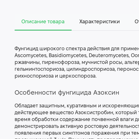
Описание товара
Характеристики
О
Фунгицид широкого спектра действия для примене
Ascomycetes, Basidiomycetes, Deuteromycetes, O
ржавчины, пиренофороза, мучнистой росы, альте
гельминтоспориоза, цилиндроспориоза, пероноспо
рихноспориоза и церкоспороза.
Особенности фунгицида Азоксин
Обладает защитным, куративным и искореняющим
действующее вещество Азоксистробин, который т
время обработки содержание почвенной влаги до
демонстрировать активную ростовую деятельнос
появления первых симптомов поражения при темп