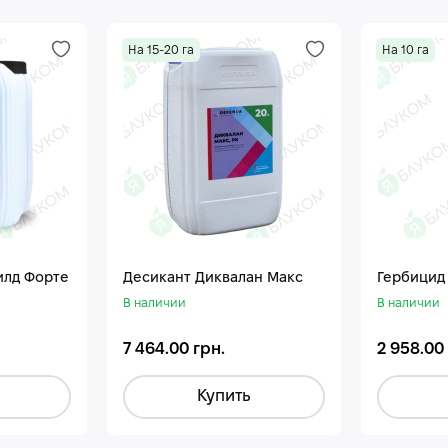
На 15-20 га
На 10 га
илд Форте
Десикант Диквалан Макс
Гербицид
В наличии
В наличии
7 464.00 грн.
2 958.00
Купить