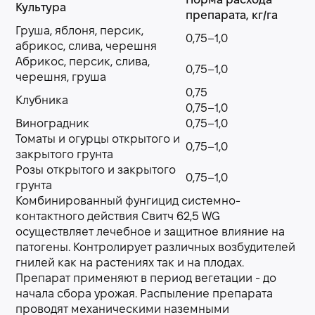
Норма расхода
Культура
препарата, кг/га
Груша, яблоня, персик,
0,75–1,0
абрикос, слива, черешня
Абрикос, персик, слива,
0,75–1,0
черешня, груша
0,75
Клубника
0,75–1,0
Виноградник
0,75–1,0
Томаты и огурцы открытого и
0,75–1,0
закрытого грунта
Розы открытого и закрытого
0,75–1,0
грунта
Комбинированный фунгицид системно-
контактного действия Свитч 62,5 WG
осуществляет лечебное и защитное влияние на
патогены. Контролирует различных возбудителей
гнилей как на растениях так и на плодах.
Препарат применяют в период вегетации - до
начала сбора урожая. Распыление препарата
проводят механическими наземными