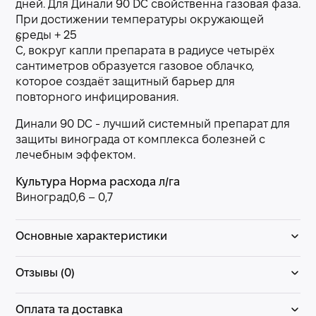
дней. Для Динали 90 DC свойственна газовая фаза.
При достижении температуры окружающей
среды + 25
0
С, вокруг капли препарата в радиусе четырёх
сантиметров образуется газовое облачко,
которое создаёт защитный барьер для
повторного инфицирования.
Динали 90 DC - лучший системный препарат для
защиты винограда от комплекса болезней с
лечебным эффектом.
Культура
Норма расхода л/га
Виноград
0,6 – 0,7
Основные характеристики
Отзывы (0)
Оплата та доставка