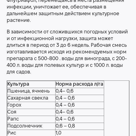
Флутриафол, перемещаясь в места размещения
инфекции, уничтожает ее, обеспечивая в
дальнейшем защитным действием культурное
растение.
В зависимости от сложившихся погодных условий
и от инфекционной нагрузки, защита может
длиться в период от 3 до 6 недель. Рабочая смесь
изготавливается исходя из рекомендуемых норм
препарата с 500-800 . воды для винограда, с 200-
400 л. воды для полевых культур и с 1000 л. воды
для садов.
Культура
Норма расхода л/га
Пшеница, ячмень
0,4– 0,6
Сахарная свекла
0,4 – 0,6
Горох
0,4 – 0,6
Соя
0,4– 0,6
Рапс
0,4 – 0,6
Подсолнечник
0,6 – 0,8
Рис
1,0