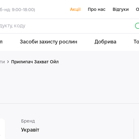
Акції
Про нас
Відгуки
О
б-нд: 9:00-18:00)
л
Засоби захисту рослин
Добрива
Т
ти
Прилипач Захват Ойл
Бренд
Укравіт