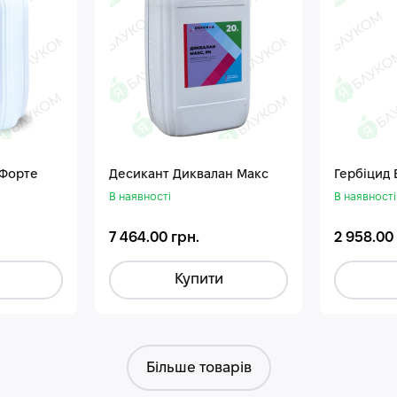
 Форте
Десикант Диквалан Макс
Гербіцид
В наявності
В наявності
7 464.00 грн.
2 958.00
Купити
Більше товарів