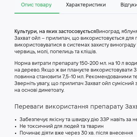
Опис товару
Характеристики
Відгуки
Культури, на яких застосовується
Виноград, яблуня
Захват ойл – прилипач, що використовується для п
використовуватися в системах захисту винограду т
червиць, молі, попелиць та кліщів.
Норма витрати препарату 150-200 мл. на 10 л води.
на дерево. Якщо ж ви плануєте використовувати З
повинна становити 7,5-10 мл. Рекомендованими те
Зверніть увагу, що прилипач Захват ойл сумісний з
на основі диметоату.
Переваги використання препарату Захв
Забезпечує якісну та швидку дію ЗЗР навіть за 
Не токсичний для людей та тварин
Починає діяти вже через 30 хв. після внесення