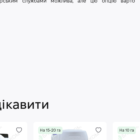
рєрським службами можлива, але цю опцію варто
цікавити
На 15-20 га
На 10 га