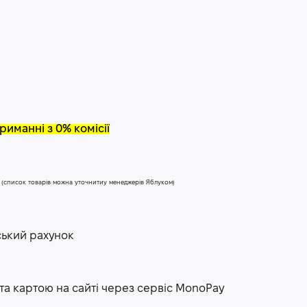
риманні з 0% комісії
у (список товарів можна уточнитиу менеджерів Яблуком)
ський рахунок
та картою на сайті через сервіс МоnoPay