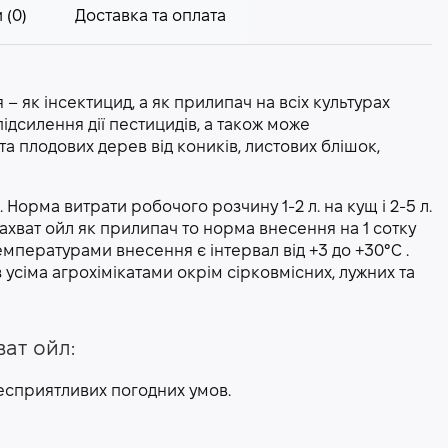
 (0)
Доставка та оплата
 – як інсектицид, а як прилипач на всіх культурах
ідсилення дії пестицидів, а також може
а плодових дерев від коників, листових блішок,
 Норма витрати робочого розчину 1-2 л. на кущ і 2-5 л.
ахват ойл як прилипач то норма внесення на 1 сотку
мпературами внесення є інтервал від +3 до +30°С .
 усіма агрохімікатами окрім сірковмісних, лужних та
ат ойл:
несприятливих погодних умов.