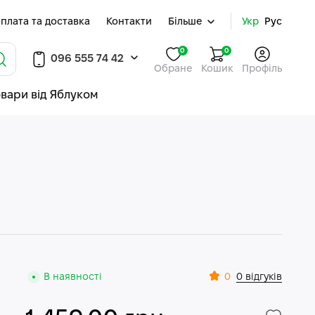
плата та доставка
Контакти
Більше
Укр
Рус
0
0
096 555 74 42
Обране
Кошик
Профіль
овари від Яблуком
0
В наявності
0 відгуків