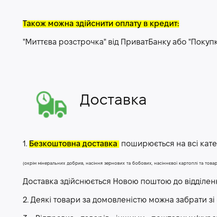
Також можна здійснити оплату в кредит:
"Миттєва розстрочка" від ПриватБанку або "Покуп
Доставка
1.
Безкоштовна доставка
поширюється на всі катег
(окрім мінеральних добрив, насіння зернових та бобових, насіннєвої картоплі та тов
Доставка здійснюється Новою поштою до відділе
2. Деякі товари за домовленістю можна забрати зі