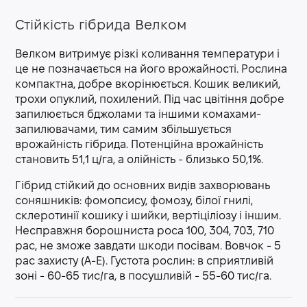
Стійкість гібрида Велком
Велком витримує різкі коливання температури і
це не позначається на його врожайності. Рослина
компактна, добре вкорінюється. Кошик великий,
трохи опуклий, похилений. Під час цвітіння добре
запилюється бджолами та іншими комахами-
запилювачами, тим самим збільшується
врожайність гібрида. Потенційна врожайність
становить 51,1 ц/га, а олійність - близько 50,1%.
Гібрид стійкий до основних видів захворювань
соняшників: фомопсису, фомозу, білої гнилі,
склеротинії кошику і шийки, вертіціліозу і іншим.
Несправжня борошниста роса 100, 304, 703, 710
рас, не зможе завдати шкоди посівам. Вовчок - 5
рас захисту (A-E). Густота рослин: в сприятливій
зоні - 60-65 тис/га, в посушливій - 55-60 тис/га.