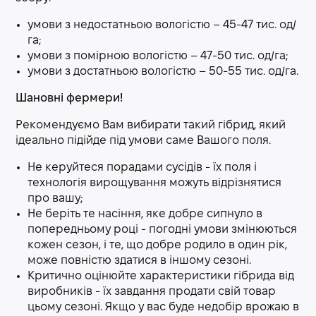
умови з недостатньою вологістю – 45-47 тис. од/
га;
умови з помірною вологістю – 47-50 тис. од/га;
умови з достатньою вологістю – 50-55 тис. од/га.
Шановні фермери!
Рекомендуємо Вам вибирати такий гібрид, який
ідеально підійде під умови саме Вашого поля.
Не керуйтеся порадами сусідів - їх поля і
технологія вирощування можуть відрізнятися
про вашу;
Не беріть те насіння, яке добре сипнуло в
попередньому році - погодні умови змінюються
кожен сезон, і те, що добре родило в один рік,
може повністю здатися в іншому сезоні.
Критично оцінюйте характеристики гібрида від
виробників - їх завдання продати свій товар
цьому сезоні. Якщо у вас буде недобір врожаю в