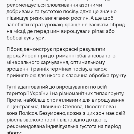
рекомендується зловживання азотними
добривами та густотою посіву, адже це значно
підвищує ризик вилягання рослин. А ще щоб
запобігти втрат урожаю, краще не засівати гібрид
на місці, де перед цим вирощували ріпак або
бобові культури.
Гібрид демонструє прекрасні результати
врожайності при дотриманні збалансованого
мінерального харчування, оптимальному
зрошенні і ранніх термінах посіву, а також
прийнятною для нього є класична обробка ґрунту.
Тутті адаптований до вирощування по всій
території України і на різноманітних типах ґрунту.
Проте, найбільш сприятливими для вирощування
є Центральна, Північно-Степова, Лісостепова і
зона Полісся. Безумовно, кожна з цих зон має свій
рівень зволоженості і, відповідно до цього,
рекомендована індивідуальна густота на період
збору: