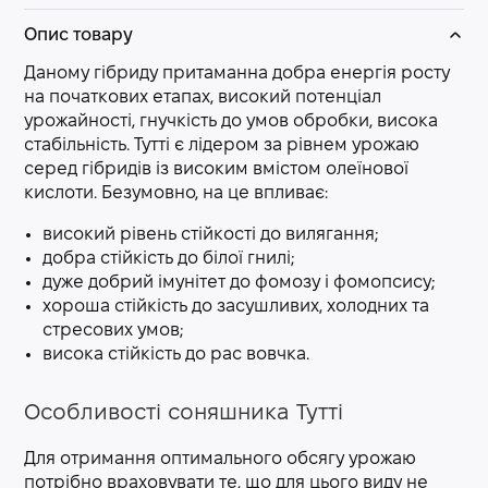
Опис товару
Даному гібриду притаманна добра енергія росту
на початкових етапах, високий потенціал
урожайності, гнучкість до умов обробки, висока
стабільність. Тутті є лідером за рівнем урожаю
серед гібридів із високим вмістом олеїнової
кислоти. Безумовно, на це впливає:
високий рівень стійкості до вилягання;
добра стійкість до білої гнилі;
дуже добрий імунітет до фомозу і фомопсису;
хороша стійкість до засушливих, холодних та
стресових умов;
висока стійкість до рас вовчка.
Особливості соняшника Тутті
Для отримання оптимального обсягу урожаю
потрібно враховувати те, що для цього виду не