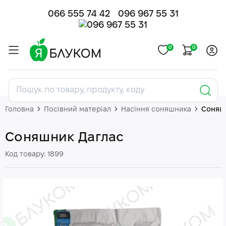
066 555 74 42
096 967 55 31
0
0
Головна
Посівний матеріал
Насіння соняшника
Соняш
Соняшник Даглас
Код товару: 1899