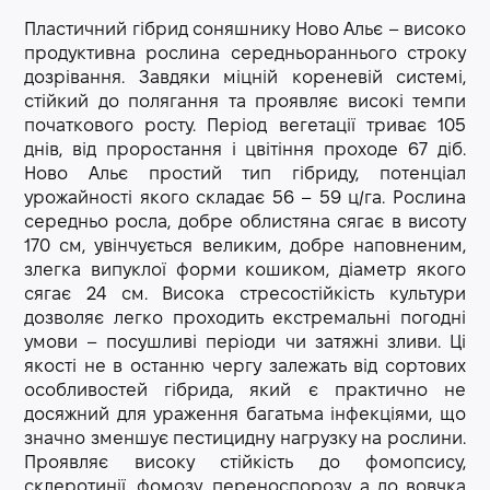
Пластичний гібрид соняшнику Ново Альє – високо
продуктивна рослина середньораннього строку
дозрівання. Завдяки міцній кореневій системі,
стійкий до полягання та проявляє високі темпи
початкового росту. Період вегетації триває 105
днів, від проростання і цвітіння проходе 67 діб.
Ново Альє простий тип гібриду, потенціал
урожайності якого складає 56 – 59 ц/га. Рослина
середньо росла, добре облистяна сягає в висоту
170 см, увінчується великим, добре наповненим,
злегка випуклої форми кошиком, діаметр якого
сягає 24 см. Висока стресостійкість культури
дозволяє легко проходить екстремальні погодні
умови – посушливі періоди чи затяжні зливи. Ці
якості не в останню чергу залежать від сортових
особливостей гібрида, який є практично не
досяжний для ураження багатьма інфекціями, що
значно зменшує пестицидну нагрузку на рослини.
Проявляє високу стійкість до фомопсису,
склеротинії, фомозу, переноспорозу, а до вовчка