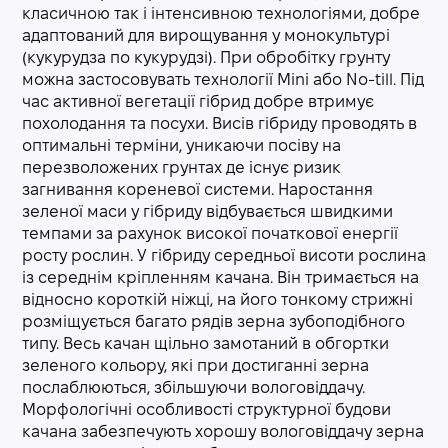
класичною так і інтенсивною технологіями, добре
адаптований для вирощування у монокультурі
(кукурудза по кукурудзі). При обробітку грунту
можна застосовувать технології Mini або No-till. Під
час активної вегетації гібрид добре втримує
похолодання та посухи. Висів гібриду проводять в
оптимальні терміни, уникаючи посіву на
перезволожених грунтах де існує ризик
загнивання кореневої системи. Наростання
зеленої маси у гібриду відбувається швидкими
темпами за рахунок високої початкової енергії
росту рослин. У гібриду середньої висоти рослина
із середнім кріпленням качана. Він тримається на
відносно короткій ніжці, на його тонкому стрижні
розміщується багато рядів зерна зубоподібного
типу. Весь качан щільно замотаний в обгортки
зеленого кольору, які при достиганні зерна
послаблюються, збільшуючи вологовіддачу.
Морфологічні особливості структурної будови
качана забезпечують хорошу вологовіддачу зерна