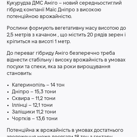
Кукурудза ДМС Аміго – новий середньостиглий
гібрид компанії Маїс Дніпро з високою
потенційною врожайністю.
Рослини формують вегетативну масу висотою до
2,5 метрів з качаном , що містить 20 рядів зерен і
кріпиться на висоті 1 метр.
До переваг гібриду Аміго безперечно треба
віднести стабільну і високу врожайність в умовах
посухи та спеки, яка за роки вирощування
становить:
Катеринопіль – 14 тон
Дніпро – 15,3 тони
Сквира – 11,2 тони
Іллінці – 12,1 тони
Заліщики 11,2 тони
Чортків – 13,6 тони
Потенційна ж врожайність в умовах достатнього