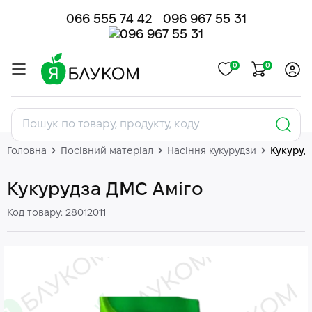
066 555 74 42
096 967 55 31
0
0
Головна
Посівний матеріал
Насіння кукурудзи
Кукуруд
Кукурудза ДМС Аміго
Код товару: 28012011