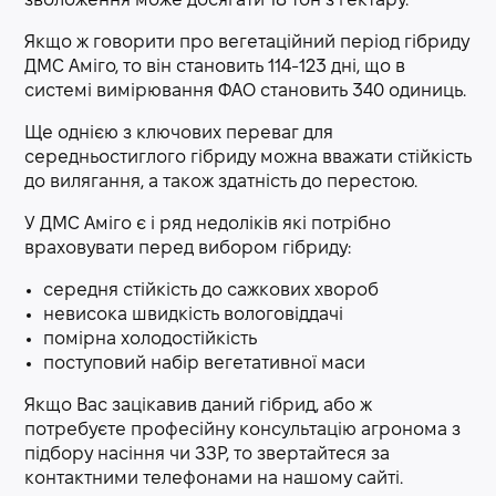
зволоження може досягати 18 тон з гектару.
Якщо ж говорити про вегетаційний період гібриду
ДМС Аміго, то він становить 114-123 дні, що в
системі вимірювання ФАО становить 340 одиниць.
Ще однією з ключових переваг для
середньостиглого гібриду можна вважати стійкість
до вилягання, а також здатність до перестою.
У ДМС Аміго є і ряд недоліків які потрібно
враховувати перед вибором гібриду:
середня стійкість до сажкових хвороб
невисока швидкість вологовіддачі
помірна холодостійкість
поступовий набір вегетативної маси
Якщо Вас зацікавив даний гібрид, або ж
потребуєте професійну консультацію агронома з
підбору насіння чи ЗЗР, то звертайтеся за
контактними телефонами на нашому сайті.