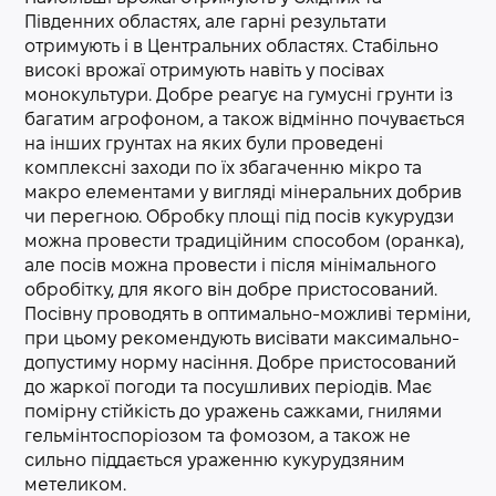
Південних областях, але гарні результати
отримують і в Центральних областях. Стабільно
високі врожаї отримують навіть у посівах
монокультури. Добре реагує на гумусні грунти із
багатим агрофоном, а також відмінно почувається
на інших грунтах на яких були проведені
комплексні заходи по їх збагаченню мікро та
макро елементами у вигляді мінеральних добрив
чи перегною. Обробку площі під посів кукурудзи
можна провести традиційним способом (оранка),
але посів можна провести і після мінімального
обробітку, для якого він добре пристосований.
Посівну проводять в оптимально-можливі терміни,
при цьому рекомендують висівати максимально-
допустиму норму насіння. Добре пристосований
до жаркої погоди та посушливих періодів. Має
помірну стійкість до уражень сажками, гнилями
гельмінтоспоріозом та фомозом, а також не
сильно піддається ураженню кукурудзяним
метеликом.