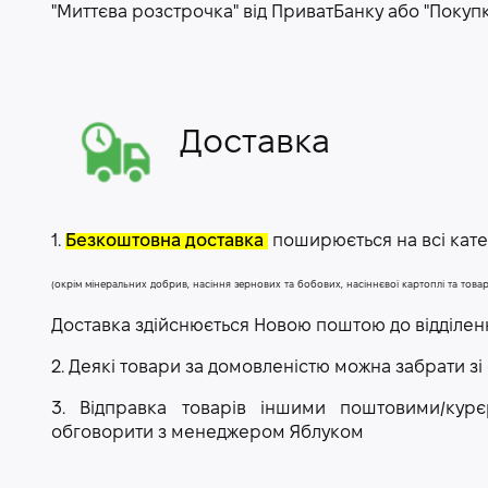
"Миттєва розстрочка" від ПриватБанку або "Покуп
Доставка
1.
Безкоштовна доставка
поширюється на всі катег
(окрім мінеральних добрив, насіння зернових та бобових, насіннєвої картоплі та тов
Доставка здійснюється Новою поштою до відділе
2. Деякі товари за домовленістю можна забрати зі
3. Відправка товарів іншими поштовими/ку
обговорити з менеджером Яблуком