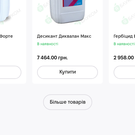
 Форте
Десикант Диквалан Макс
Гербіцид
В наявності
В наявності
7 464.00 грн.
2 958.00
Купити
Більше товарів