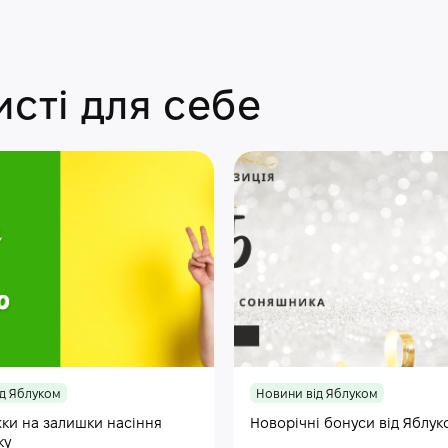
сті для себе
д Яблуком
Новини від Яблуком
ки на залишки насіння
Новорічні бонуси від Яблук
ку