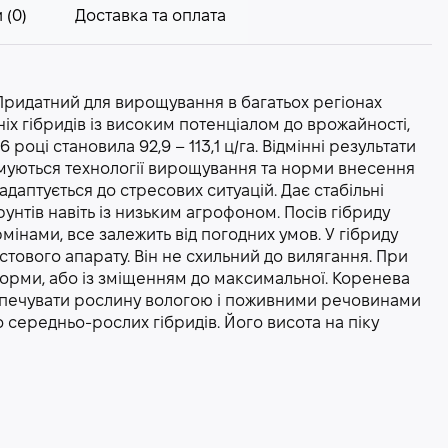
 (0)
Доставка та оплата
Придатний для вирощування в багатьох регіонах
іх гібридів із високим потенціалом до врожайності,
 році становила 92,9 – 113,1 ц/га. Відмінні результати
римуються технології вирощування та норми внесення
даптується до стресових ситуацій. Дає стабільні
рунтів навіть із низьким агрофоном. Посів гібриду
мінами, все залежить від погодних умов. У гібриду
тового апарату. Він не схильний до вилягання. При
орми, або із зміщенням до максимальної. Коренева
езпечувати рослину вологою і поживними речовинами
о середньо-рослих гібридів. Його висота на піку