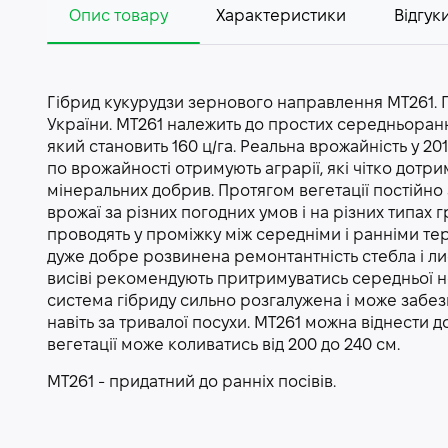
Опис товару
Характеристики
Відгуки
Гібрид кукурудзи зернового направлення МТ261. 
України. МТ261 належить до простих середньоранн
який становить 160 ц/га. Реальна врожайність у 2016
по врожайності отримують аграрії, які чітко дот
мінеральних добрив. Протягом вегетації постійно а
врожаї за різних погодних умов і на різних типах г
проводять у проміжку між середніми і ранніми тер
дуже добре розвинена ремонтантність стебла і лис
висіві рекомендують притримуватись середньої н
система гібриду сильно розгалужена і може заб
навіть за тривалої посухи. МТ261 можна віднести д
вегетації може коливатись від 200 до 240 см.
МТ261 - придатний до ранніх посівів.