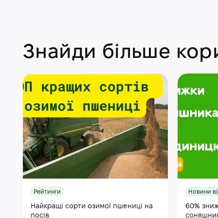
Знайди більше кори
Рейтинги
Новини ві
Найкращі сорти озимої пшениці на
60% зниж
посів
соняшни