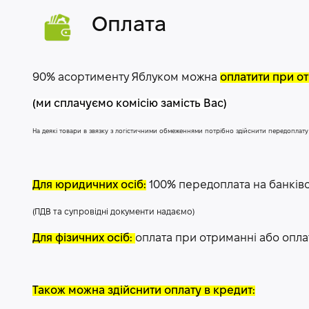
Оплата
90% асортименту Яблуком можна
оплатити при от
(ми сплачуємо комісію замість Вас)
На деякі товари в звязку з логістичними обмеженнями потрібно здійснити передоплат
Для юридичних осіб:
100% передоплата на банків
(ПДВ та супровідні документи надаємо)
Для фізичних осіб:
оплата при отриманні або опла
Також можна здійснити оплату в кредит: