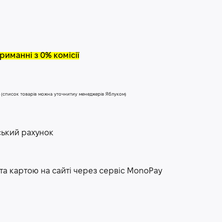
риманні з 0% комісії
у (список товарів можна уточнитиу менеджерів Яблуком)
ський рахунок
та картою на сайті через сервіс МоnoPay