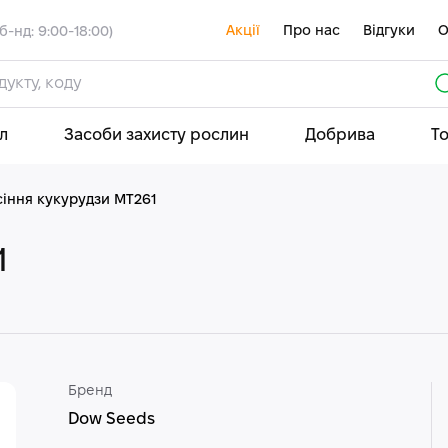
Акції
Про нас
Відгуки
О
б-нд: 9:00-18:00)
л
Засоби захисту рослин
Добрива
Т
сіння кукурудзи МТ261
1
Бренд
Dow Seeds