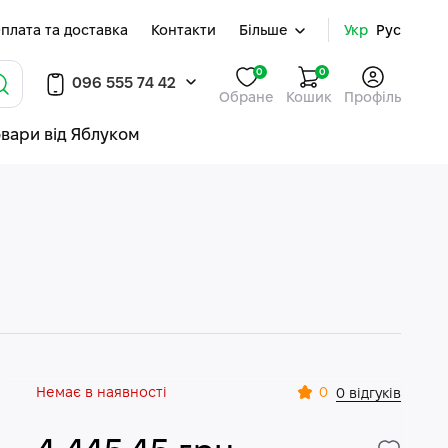
плата та доставка
Контакти
Більше
Укр
Рус
0
0
096 555 74 42
Обране
Кошик
Профіль
овари від Яблуком
Немає в наявності
0
0 відгуків