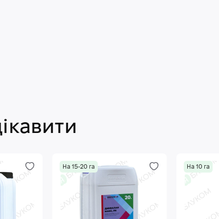
цікавити
На 15-20 га
На 10 га