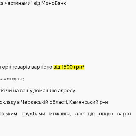
ка частинами" від МоноБанк
орії товарів вартістю
від 1500 грн*
арів за СПЕЦЦІНОЮ)
ння чи на вашу домашню адресу.
 складу в Черкаській області, Камянський р-н
рєрським службами можлива, але цю опцію варто