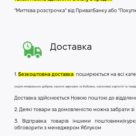
"Миттєва розстрочка" від ПриватБанку або "Покуп
Доставка
1.
Безкоштовна доставка
поширюється на всі катег
(окрім мінеральних добрив, насіння зернових та бобових, насіннєвої картоплі та тов
Доставка здійснюється Новою поштою до відділе
2. Деякі товари за домовленістю можна забрати зі
3. Відправка товарів іншими поштовими/ку
обговорити з менеджером Яблуком