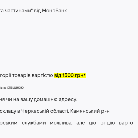
ка частинами" від МоноБанк
орії товарів вартістю
від 1500 грн*
арів за СПЕЦЦІНОЮ)
ння чи на вашу домашню адресу.
 складу в Черкаській області, Камянський р-н
рєрським службами можлива, але цю опцію варто