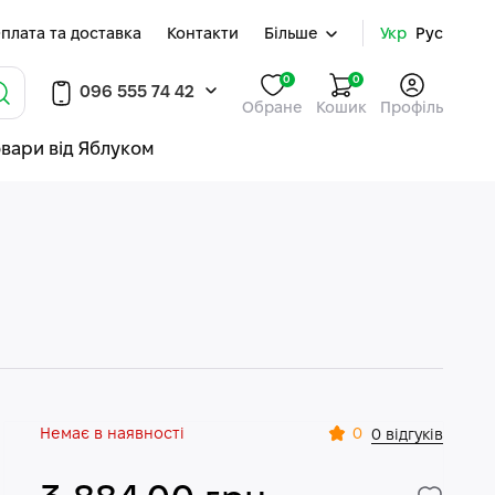
плата та доставка
Контакти
Більше
Укр
Рус
0
0
096 555 74 42
Обране
Кошик
Профіль
овари від Яблуком
Немає в наявності
0
0 відгуків