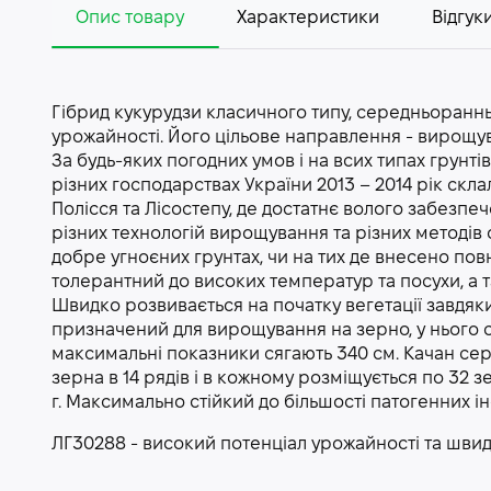
Опис товару
Характеристики
Відгуки
Гібрид кукурудзи класичного типу, середньораннь
урожайності. Його цільове направлення - вирощ
За будь-яких погодних умов і на всих типах грунті
різних господарствах України 2013 – 2014 рік скла
Полісся та Лісостепу, де достатнє волого забезпеч
різних технологій вирощування та різних методів 
добре угноєних грунтах, чи на тих де внесено п
толерантний до високих температур та посухи, а
Швидко розвивається на початку вегетації завдяки 
призначений для вирощування на зерно, у нього с
максимальні показники сягають 340 см. Качан се
зерна в 14 рядів і в кожному розміщується по 32 з
г. Максимально стійкий до більшості патогенних і
ЛГ30288 - високий потенціал урожайності та швид