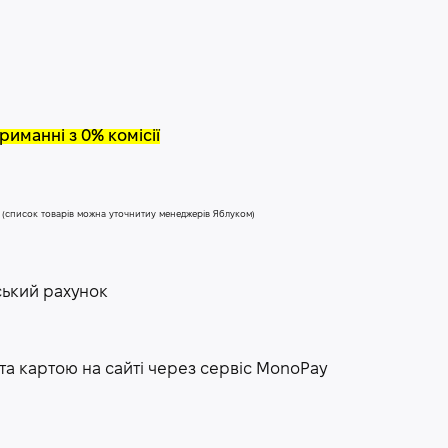
риманні з 0% комісії
у (список товарів можна уточнитиу менеджерів Яблуком)
ський рахунок
та картою на сайті через сервіс МоnoPay