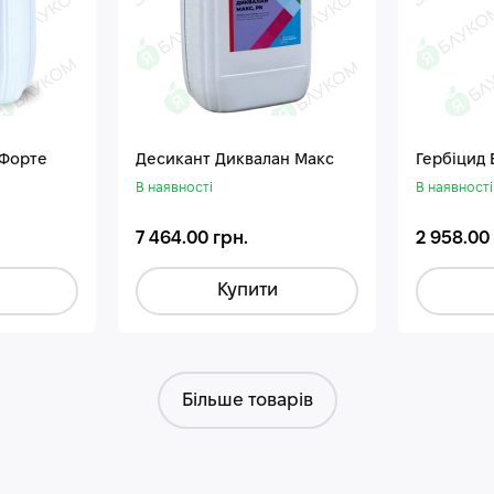
 Форте
Десикант Диквалан Макс
Гербіцид
В наявності
В наявності
7 464.00 грн.
2 958.00
Купити
Більше товарів