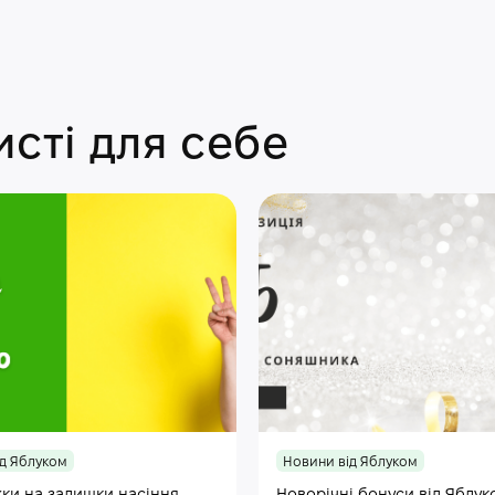
сті для себе
д Яблуком
Новини від Яблуком