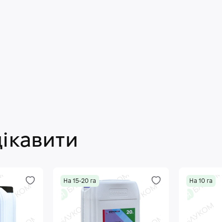
цікавити
На 15-20 га
На 10 га