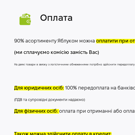
Оплата
90% асортименту Яблуком можна
оплатити при от
(ми сплачуємо комісію замість Вас)
На деякі товари в звязку з логістичними обмеженнями потрібно здійснити передоплат
Для юридичних осіб:
100% передоплата на банків
(ПДВ та супровідні документи надаємо)
Для фізичних осіб:
оплата при отриманні або опла
Також можна здійснити оплату в кредит: