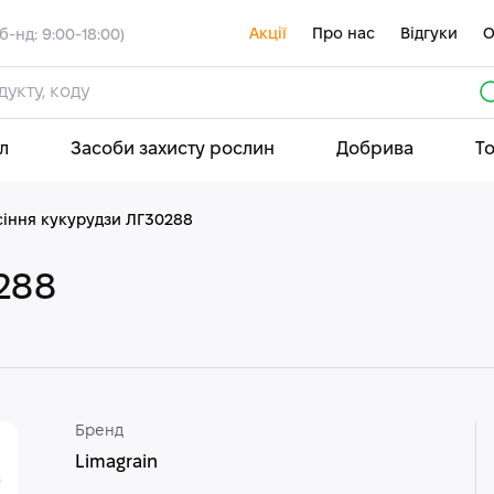
Акції
Про нас
Відгуки
О
б-нд: 9:00-18:00)
л
Засоби захисту рослин
Добрива
Т
сіння кукурудзи ЛГ30288
288
Бренд
Limagrain