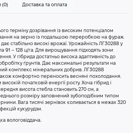
 (0)
Доставка та оплата
ого терміну дозрівання із високим потенціалом
ування на зерно із подальшою переробкою на фураж.
в дає стабільно високі врожаї. Урожайність ЛГ30288 у
ла 91 – 128 ц/га. Для вирощування підходять зони
ення. У гібрида достатньо висока адаптивність до
обробітку ґрунтів. Дає максимальні результати на
овний комплекс мінеральних добрив. ЛГ30288
 також комфортно переносить весняні похолодання.
високій початковій енергії росту. Хоча гібрид і
ередня висота стебла становить 270 см, а
реднього розміру заповнений зубоподібним типом
ернини. Вага тисячі зернівок коливається в межах 320
нфекцій кукурудзи.
ка вологовіддача.