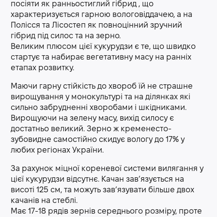
посіяти як ранньостиглий гібрид , що
характеризується гарною вологовіддачею, а на
Полісся та Лісостеп як повноцінний зручний
гібрид під силос та на зерно.
Великим плюсом цієї кукурудзи є те, що швидко
стартує та набирає вегетативну масу на ранніх
етапах розвитку.
Маючи гарну стійкість до хвороб їй не страшне
вирощування у монокультурі та на ділянках які
сильно забрудненні хворобами і шкідниками.
Вирощуючи на зелену масу, вихід силосу є
достатньо великий. Зерно ж кременесто-
зубовидне самостійно скидує вологу до 17% у
любих регіонах України.
За рахунок міцної кореневої системи вилягання у
цієї кукурудзи відсутнє. Качан зав’язується на
висоті 125 см, та можуть зав’язувати більше двох
качанів на стеблі.
Має 17-18 рядів зернів середнього розміру, проте