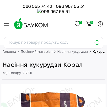
066 555 74 42
096 967 55 31
0
0
Головна
Посівний матеріал
Насіння кукурудзи
Кукуруд
Насіння кукурудзи Корал
Код товару: 212611