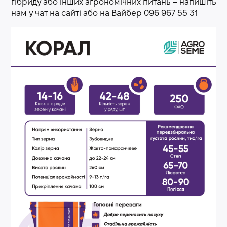
гібриду або інших агрономічних питань – напишіть
нам у чат на сайті або на Вайбер 096 967 55 31