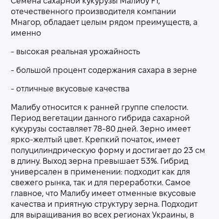
Семена сахарной кукурузы Малибу
F
1,
отечественного производителя компании
Мнагор, обладает целым рядом преимуществ, а
именно
- высокая реальная урожайность
- большой процент содержания сахара в зерне
- отличные вкусовые качества
Малибу относится к ранней группе спелости.
Период вегетации данного гибрида сахарной
кукурузы составляет 78-80 дней. Зерно имеет
ярко-желтый цвет.
Крепкий
початок, имеет
полуцилиндрическую форму и достигает до 23 см
в длину. Выход зерна превышает 53%. Гибрид
универсален в применении: подходит как для
свежего рынка, так и для переработки. Самое
главное, что Малибу имеет отменные вкусовые
качества и приятную структуру зерна. Подходит
для выращивания во всех регионах Украины, в