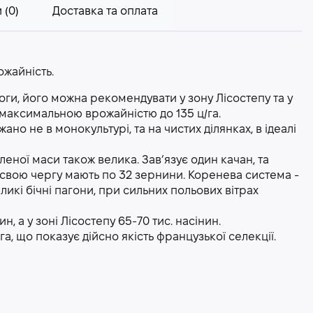
 (0)
Доставка та оплата
ожайність.
оги, його можна рекомендувати у зону Лісостепу та у
з максимальною врожайністю до 135 ц/га.
ано не в монокультурі, та на чистих ділянках, в ідеалі
еленої маси також велика. Зав’язує один качан, та
ж в свою чергу мають по 32 зернини. Коренева система -
ликі бічні пагони, при сильних польових вітрах
ин, а у зоні Лісостепу 65-70 тис. насінин.
га, що показує дійсно якість французької селекції.