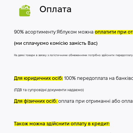
Оплата
90% асортименту Яблуком можна
оплатити при от
(ми сплачуємо комісію замість Вас)
На деякі товари в звязку з логістичними обмеженнями потрібно здійснити передоплат
Для юридичних осіб:
100% передоплата на банків
(ПДВ та супровідні документи надаємо)
Для фізичних осіб:
оплата при отриманні або опла
Також можна здійснити оплату в кредит: