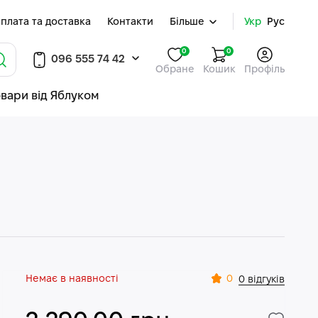
плата та доставка
Контакти
Більше
Укр
Рус
0
0
096 555 74 42
Обране
Кошик
Профіль
овари від Яблуком
Немає в наявності
0
0 відгуків