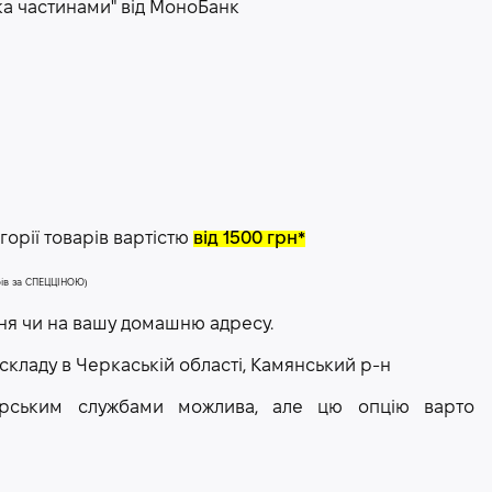
ка частинами" від МоноБанк
орії товарів вартістю
від 1500 грн*
арів за СПЕЦЦІНОЮ)
ння чи на вашу домашню адресу.
 складу в Черкаській області, Камянський р-н
рєрським службами можлива, але цю опцію варто