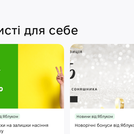
сті для себе
д Яблуком
Новини від Яблуком
ки на залишки насіння
Новорічні бонуси від Яблук
ку