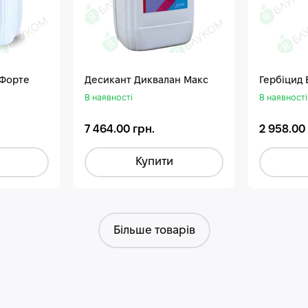
 Форте
Десикант Диквалан Макс
Гербіцид
В наявності
В наявності
7 464.00 грн.
2 958.00
Купити
Більше товарів