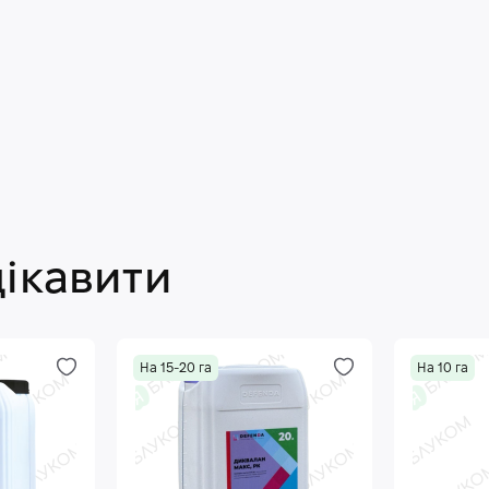
цікавити
На 15-20 га
На 10 га