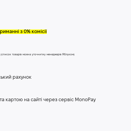
риманні з 0% комісії
у (список товарів можна уточнитиу менеджерів Яблуком)
ський рахунок
та картою на сайті через сервіс МоnoPay