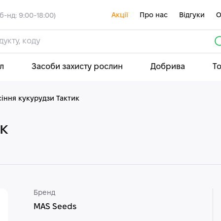
Акції
Про нас
Відгуки
О
б-нд: 9:00-18:00)
л
Засоби захисту рослин
Добрива
Т
іння кукурудзи Тактик
ик
Бренд
MAS Seeds