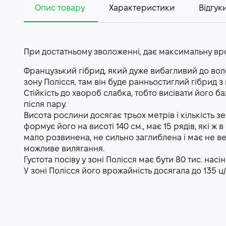
Опис товару
Характеристики
Відгуки
При достатньому зволоженні, дає максимальну вр
Французький гібрид, який дуже вибагливий до вол
зону Полісся, там він буде ранньостиглий гібрид 
Стійкість до хвороб слабка, тобто висівати його баж
після пару.
Висота рослини досягає трьох метрів і кількість з
формує його на висоті 140 см., має 15 рядів, які 
мало розвинена, не сильно заглиблена і має не ве
можливе вилягання.
Густота посіву у зоні Полісся має бути 80 тис. насін
У зоні Полісся його врожайність досягала до 135 ц/