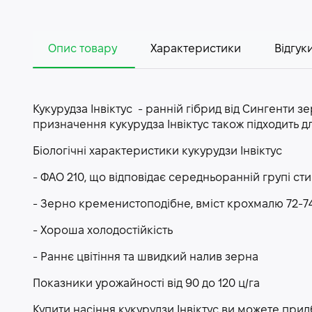
Опис товару
Характеристики
Відгуки
Кукурудза Інвіктус - ранній гібрид від Сингенти 
призначення кукурудза Інвіктус також підходить д
Біологічні характеристики кукурудзи Інвіктус
- ФАО 210, що відповідає середньоранній групі сти
- Зерно кременистоподібне, вміст крохмалю 72-7
- Хороша холодостійкість
- Раннє цвітіння та швидкий налив зерна
Показники урожайності від 90 до 120 ц/га
Купити насіння кукурудзи Інвіктус ви можете при