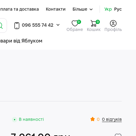
плата та доставка
Контакти
Більше
Укр
Рус
0
0
096 555 74 42
Обране
Кошик
Профіль
овари від Яблуком
0
В наявності
0 відгуків