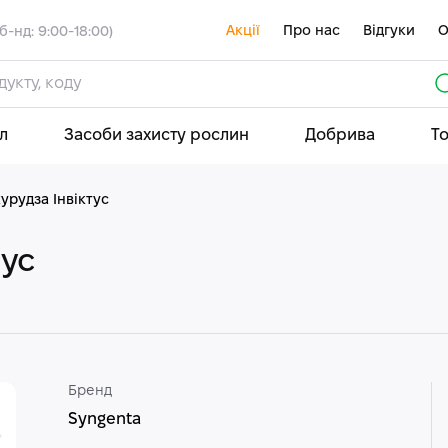
Акції
Про нас
Відгуки
О
б-нд: 9:00-18:00)
л
Засоби захисту рослин
Добрива
Т
урудза Інвіктус
тус
Бренд
Syngenta