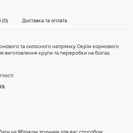
 (0)
Доставка та оплата
зернового та силосного напрямку. Окрім кормового
ля виготовлення крупи та переробки на біогаз.
глості
4%
дбати на Яблуком зручним для вас способом