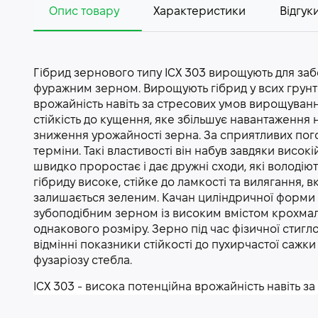
Опис товару
Характеристики
Відгуки
Гібрид зернового типу ІСХ 303 вирощують для з
фуражним зерном. Вирощують гібрид у всих грунт
врожайність навіть за стресових умов вирощуван
стійкість до кущення, яке збільшує навантаження
зниження урожайності зерна. За сприятливих пого
терміни. Такі властивості він набув завдяки висок
швидко проростає і дає дружні сходи, які володію
гібриду високе, стійке до ламкості та вилягання,
залишається зеленим. Качан циліндричної форми 
зубоподібним зерном із високим вмістом крохмал
однакового розміру. Зерно під час фізичної стигло
відмінні показники стійкості до пухирчастої сажки
фузаріозу стебла.
ІСХ 303 - висока потенційна врожайність навіть за