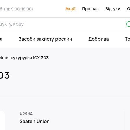
Акції
Про нас
Відгуки
О
б-нд: 9:00-18:00)
л
Засоби захисту рослин
Добрива
Т
іння кукурудзи ІСХ 303
03
Бренд
Saaten Union