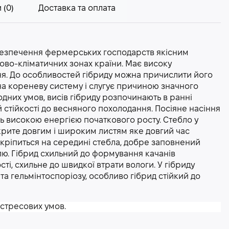
 (0)
Доставка та оплата
абезпечення фермерських господарств якісним
ово-кліматичних зонах країни. Має високу
ня. До особливостей гібриду можна причислити його
 на кореневу систему і слугує причиною значного
дних умов, висів гібриду розпочинають в ранні
ій стійкості до весняного похолодання. Посіяне насіння
ть високою енергією початкового росту. Стебло у
 вкрите довгим і широким листям яке довгий час
кріпиться на середині стебла, добре заповнений
ю. Гібрид схильний до формування качанів
сті, схильне до швидкої втрати вологи. У гібриду
 та гельмінтоспоріозу, особливо гібрид стійкий до
 стресових умов.