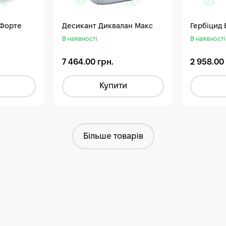
 Форте
Десикант Диквалан Макс
Гербіцид
В наявності
В наявності
7 464.00 грн.
2 958.00
Купити
Більше товарів