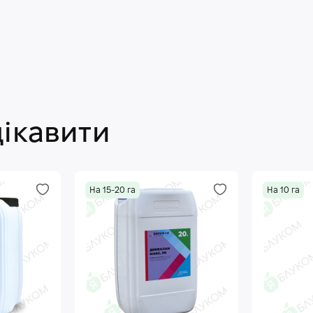
цікавити
На 15-20 га
На 10 га