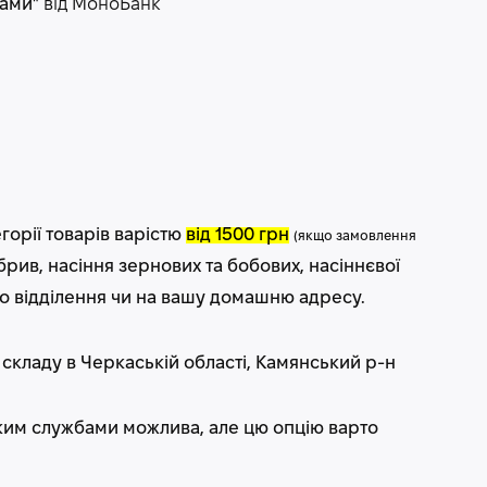
нами"
від МоноБанк
горії товарів варістю
від 1500 грн
(
якщо замовлення
рив, насіння зернових та бобових, насіннєвої
о відділення чи на вашу домашню адресу.
 складу
в Черкаській області, Камянський р-н
ким службами
можлива, але цю опцію варто