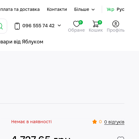
плата та доставка
Контакти
Більше
Укр
Рус
0
0
096 555 74 42
Обране
Кошик
Профіль
овари від Яблуком
Немає в наявності
0
0 відгуків