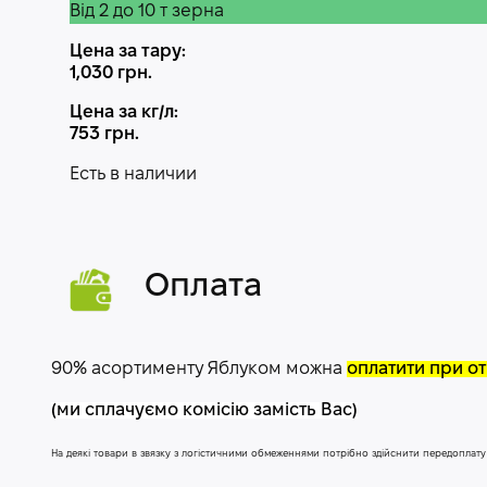
Від 2 до 10 т зерна
Цена за тару:
1,030
грн.
Цена за кг/л:
753
грн.
Есть в наличии
Оплата
90% асортименту Яблуком можна
оплатити при от
(ми сплачуємо комісію замість Вас)
На деякі товари в звязку з логістичними обмеженнями потрібно здійснити передоплат