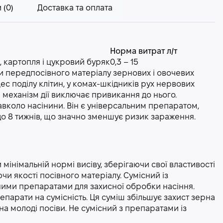
 (0)
Доставка та оплата
Норма витрат л/т
к, картопля і цукровий буряк
0,3 – 15
 передпосівного матеріалу зернових і овочевих
ес поділу клітин, у комах-шкідників рух нервових
ий механізм дії виключає привикання до нього.
вколо насінини. Він є універсальним препаратом,
до 8 тижнів, що значно зменшує ризик зараження.
інімальній нормі висіву, зберігаючи свої властивості
и якості посівного матеріалу. Сумісний із
ними препаратами для захисної обробки насіння.
парати на сумісність. Ця суміш збільшує захист зерна
на молоді посіви. Не сумісний з препаратами із