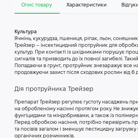
Опис товару
Характеристики
Відгуки
Культура
Ячмінь, кукурудза, пшениця, ріпак, льон, соняшни
Трейзер – інсектицидний протруйник для обробки
культур. При контакті із шкідниками порушує проц
сигналів та призводить до їх повної загибелі. Так
Попадаючи в грунт, протруйник знезаражує все на
продовжуючи захист після сходових рослин від 6 
Дія протруйника Трейзер
Препарат Трейзер регулює густоту насаджень при м
на обробленому насінні протягом року. Не знижуюч
фунгіцидами та міндобривами, а також із полімер
Перед обробкою насіння, потрібно перевірить пре
та посівів загалом і зменшує пестицидну загрузку 
органічних розчинників.