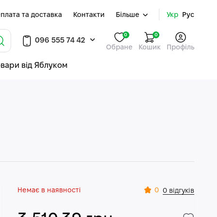
плата та доставка
Контакти
Більше
Укр
Рус
0
0
096 555 74 42
Обране
Кошик
Профіль
овари від Яблуком
Немає в наявності
0
0 відгуків