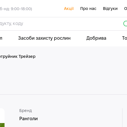
Акції
Про нас
Відгуки
О
б-нд: 9:00-18:00)
л
Засоби захисту рослин
Добрива
Т
труйник Трейзер
Бренд
Ранголи