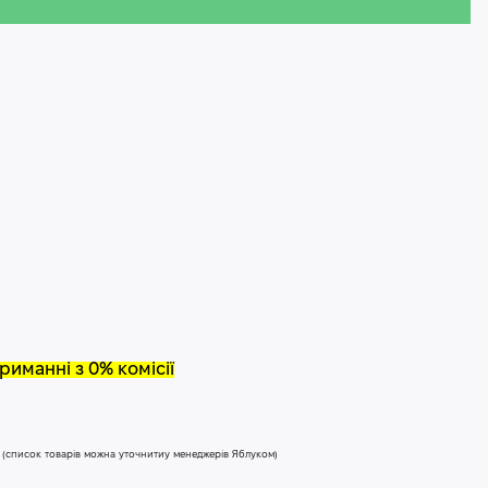
риманні з 0% комісії
у (список товарів можна уточнитиу менеджерів Яблуком)