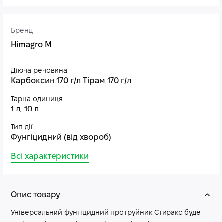
Бренд
Himagro M
Діюча речовина
Карбоксин 170 г/л Тірам 170 г/л
Тарна одиниця
1 л, 10 л
Тип дії
Фунгіцидний (від хвороб)
Всі характеристики
Опис товару
Універсальний фунгіцидний протруйник Стиракс буде