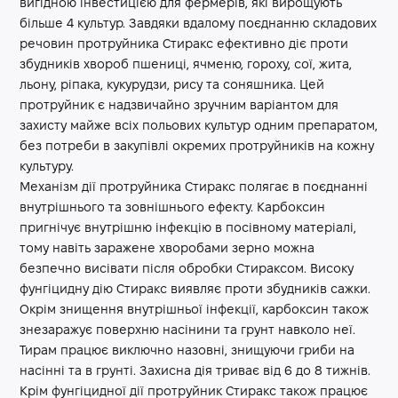
вигідною інвестицією для фермерів, які вирощують
більше 4 культур. Завдяки вдалому поєднанню складових
речовин протруйника Стиракс ефективно діє проти
збудників хвороб пшениці, ячменю, гороху, сої, жита,
льону, ріпака, кукурудзи, рису та соняшника. Цей
протруйник є надзвичайно зручним варіантом для
захисту майже всіх польових культур одним препаратом,
без потреби в закупівлі окремих протруйників на кожну
культуру.
Механізм дії протруйника Стиракс полягає в поєднанні
внутрішнього та зовнішнього ефекту. Карбоксин
пригнічує внутрішню інфекцію в посівному матеріалі,
тому навіть заражене хворобами зерно можна
безпечно висівати після обробки Стираксом. Високу
фунгіцидну дію Стиракс виявляє проти збудників сажки.
Окрім знищення внутрішньої інфекції, карбоксин також
знезаражує поверхню насінини та грунт навколо неї.
Тирам працює виключно назовні, знищуючи гриби на
насінні та в грунті. Захисна дія триває від 6 до 8 тижнів.
Крім фунгіцидної дії протруйник Стиракс також працює