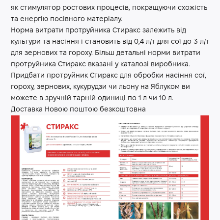
як стимулятор ростових процесів, покращуючи схожість
та енергію посівного матеріалу.
Норма витрати протруйника Стиракс залежить від
культури та насіння і становить від 0,4 л/т для сої до 3 л/т
для зернових та гороху. Більш детальні норми витрати
протруйника Стиракс вказані у каталозі виробника.
Придбати протруйник Стиракс для обробки насіння сої,
гороху, зернових, кукурудзи чи льону на Яблуком ви
можете в зручній тарній одиниці по 1 л чи 10 л.
Доставка Новою поштою безкоштовна