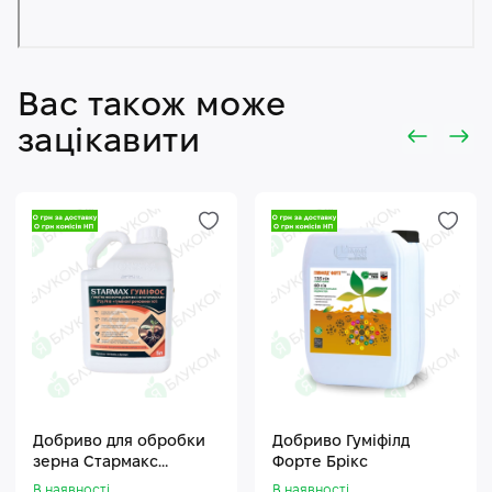
Вас також може
зацікавити
Добриво для обробки
Добриво Гуміфілд
зерна Стармакс
Форте Брікс
Гуміфос
В наявності
В наявності