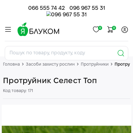
066 555 74 42
096 967 55 31
0
0
Головна
Засоби захисту рослин
Протруйники
Протруй
Протруйник Селест Топ
Код товару: 171