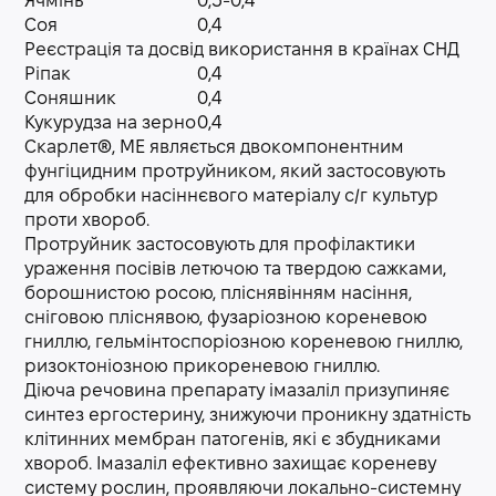
Ячмінь
0,3-0,4
Соя
0,4
Реєстрація та досвід використання в країнах СНД
Ріпак
0,4
Соняшник
0,4
Кукурудза на зерно
0,4
Скарлет®, МЕ являється двокомпонентним
фунгіцидним протруйником, який застосовують
для обробки насіннєвого матеріалу с/г культур
проти хвороб.
Протруйник застосовують для профілактики
ураження посівів летючою та твердою сажками,
борошнистою росою, пліснявінням насіння,
сніговою пліснявою, фузаріозною кореневою
гниллю, гельмінтоспоріозною кореневою гниллю,
ризоктоніозною прикореневою гниллю.
Діюча речовина препарату імазаліл призупиняє
синтез ергостерину, знижуючи проникну здатність
клітинних мембран патогенів, які є збудниками
хвороб. Імазаліл ефективно захищає кореневу
систему рослин, проявляючи локально-системну