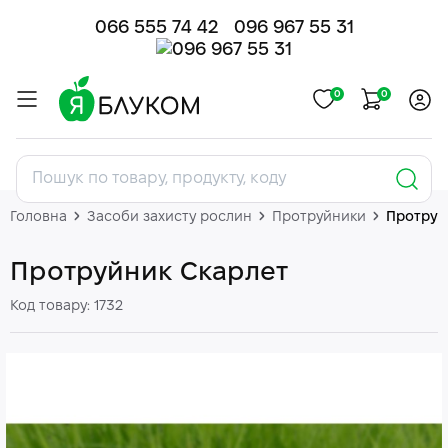
066 555 74 42
096 967 55 31
0
0
Головна
Засоби захисту рослин
Протруйники
Протруй
Протруйник Скарлет
Код товару: 1732