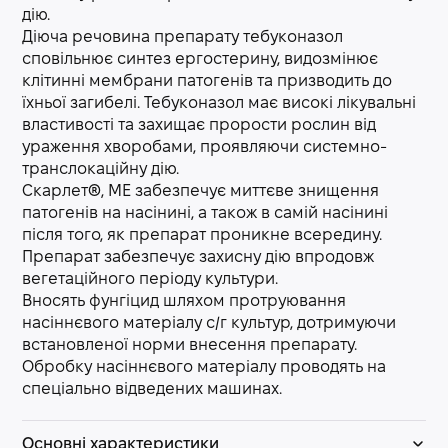
дію.
Діюча речовина препарату тебуконазол
сповільнює синтез ергостерину, видозмінює
клітинні мембрани патогенів та призводить до
їхньої загибелі. Тебуконазол має високі лікувальні
властивості та захищає прорости рослин від
ураження хворобами, проявляючи системно-
транслокаційну дію.
Скарлет®, МЕ забезпечує миттєве знищення
патогенів на насінині, а також в самій насінині
після того, як препарат проникне всередину.
Препарат забезпечує захисну дію впродовж
вегетаційного періоду культури.
Вносять фунгіцид шляхом протруювання
насіннєвого матеріалу с/г культур, дотримуючи
встановленої норми внесення препарату.
Обробку насіннєвого матеріалу проводять на
спеціально відведених машинах.
Основні характеристики