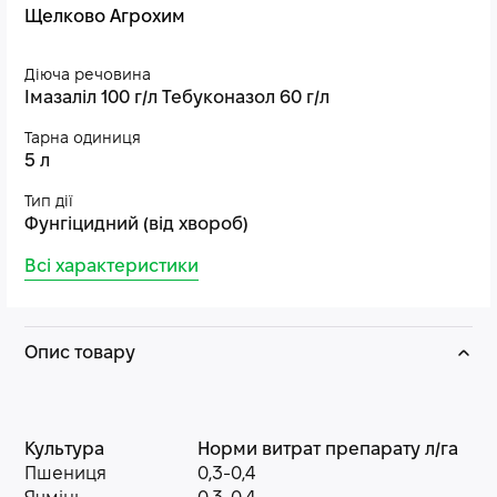
Щелково Агрохим
Діюча речовина
Імазаліл 100 г/л Тебуконазол 60 г/л
Тарна одиниця
5 л
Тип дії
Фунгіцидний (від хвороб)
Всі характеристики
Опис товару
Культура
Норми витрат препарату л/га
Пшениця
0,3-0,4