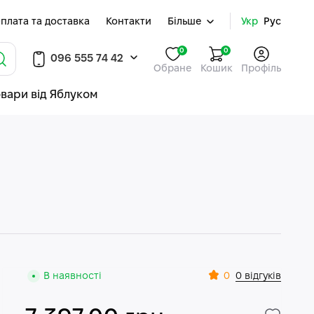
плата та доставка
Контакти
Більше
Укр
Рус
0
0
096 555 74 42
Обране
Кошик
Профіль
овари від Яблуком
0
В наявності
0 відгуків