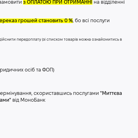
 замовити
з ОПЛАТОЮ ПРИ ОТРИМАННІ
на відділенні
 переказ грошей становить 0 %
, бо всі послуги
здійснити передоплату (зі списком товарів можна ознайомитись в
ридичних осіб та ФОП)
зтермінування, скориставшись послугами
"Миттєва
нами"
від МоноБанк