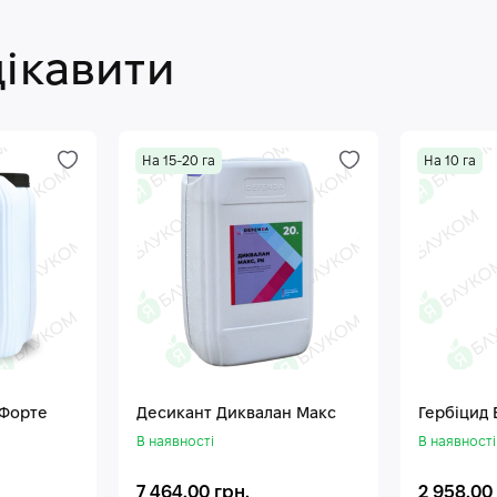
цікавити
На 15-20 га
На 10 га
 Форте
Десикант Диквалан Макс
Гербіцид
В наявності
В наявності
7 464.00 грн.
2 958.00