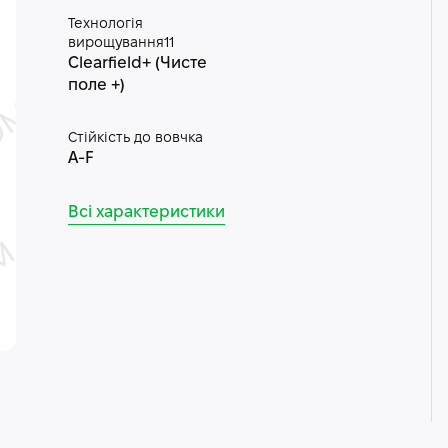
Технологія
вирощування11
Clearfield+ (Чисте
поле +)
Стійкість до вовчка
A-F
Всі характеристики