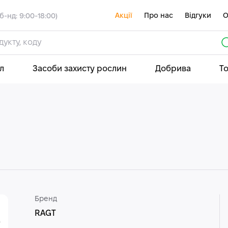
Акції
Про нас
Відгуки
О
б-нд: 9:00-18:00)
л
Засоби захисту рослин
Добрива
Т
Бренд
RAGT