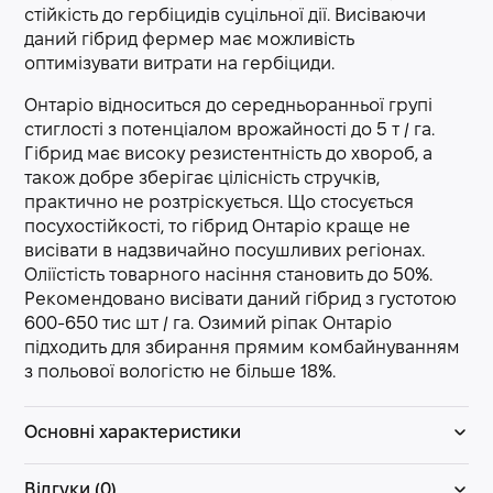
стійкість до гербіцидів суцільної дії. Висіваючи
даний гібрид фермер має можливість
оптимізувати витрати на гербіциди.
Онтаріо відноситься до середньоранньої групі
стиглості з потенціалом врожайності до 5 т / га.
Гібрид має високу резистентність до хвороб, а
також добре зберігає цілісність стручків,
практично не розтріскується. Що стосується
посухостійкості, то гібрид Онтаріо краще не
висівати в надзвичайно посушливих регіонах.
Оліїстість товарного насіння становить до 50%.
Рекомендовано висівати даний гібрид з густотою
600-650 тис шт / га. Озимий ріпак Онтаріо
підходить для збирання прямим комбайнуванням
з польової вологістю не більше 18%.
Основні характеристики
Відгуки (0)