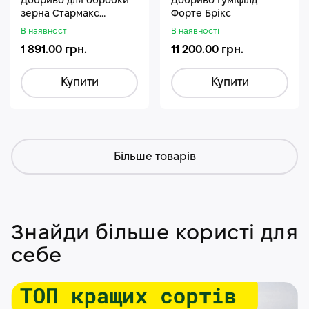
Добриво для обробки
Добриво Гуміфілд
зерна Стармакс
Форте Брікс
Гуміфос
В наявності
В наявності
1 891.00 грн.
11 200.00 грн.
Купити
Купити
Більше товарів
Знайди більше користі для
себе