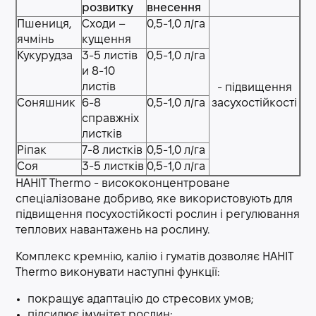
розвитку
внесення
Пшениця,
Сходи –
0,5-1,0 л/га
ячмінь
кущення
Кукурудза
3-5 листів
0,5-1,0 л/га
и 8-10
листів
- підвищення
Соняшник
6-8
0,5-1,0 л/га
засухостійкості
справжніх
листків
Ріпак
7-8 листків
0,5-1,0 л/га
Соя
3-5 листків
0,5-1,0 л/га
НАНІТ Thermo - висококонцентроване
спеціалізоване добриво, яке використовують для
підвищення посухостійкості рослин і регулювання
теплових навантажень на рослину.
Комплекс кремнію, калію і гуматів дозволяє НАНІТ
Thermo виконувати наступні функції:
покращує адаптацію до стресових умов;
підсилює імунітет рослин;