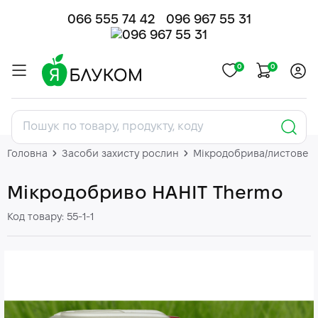
066 555 74 42
096 967 55 31
0
0
Головна
Засоби захисту рослин
Мікродобрива/листове 
Мікродобриво НАНІТ Thermo
Код товару: 55-1-1