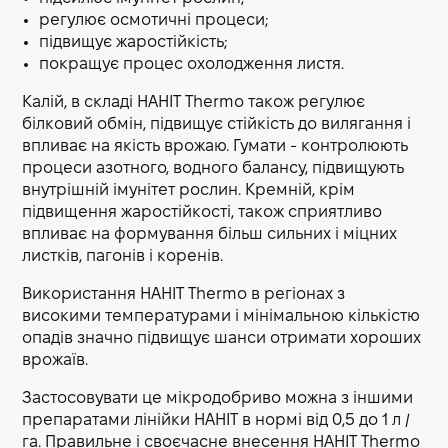
регулює осмотичні процеси;
підвищує жаростійкість;
покращує процес охолодження листя.
Калій, в складі НАНІТ Thermo також регулює
білковий обмін, підвищує стійкість до вилягання і
впливає на якість врожаю. Гумати - контролюють
процеси азотного, водного балансу, підвищують
внутрішній імунітет рослин. Кремній, крім
підвищення жаростійкості, також сприятливо
впливає на формування більш сильних і міцних
листків, пагонів і коренів.
Використання НАНІТ Thermo в регіонах з
високими температурами і мінімальною кількістю
опадів значно підвищує шанси отримати хороших
врожаїв.
Застосовувати це мікродобриво можна з іншими
препаратами лінійки НАНІТ в нормі від 0,5 до 1 л /
га. Правильне і своєчасне внесення НАНІТ Thermo