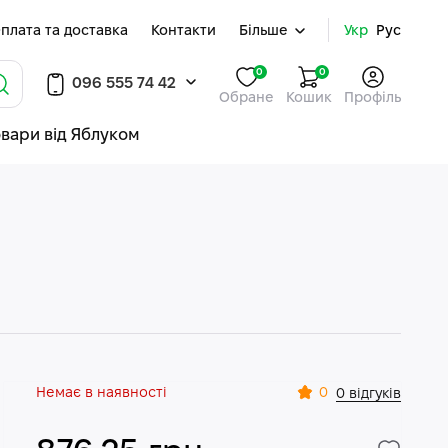
плата та доставка
Контакти
Більше
Укр
Рус
0
0
096 555 74 42
Обране
Кошик
Профіль
овари від Яблуком
Немає в наявності
0
0 відгуків