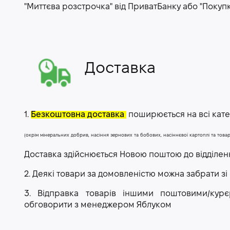
"Миттєва розстрочка" від ПриватБанку або "Покуп
Доставка
1.
Безкоштовна доставка
поширюється на всі катег
(окрім мінеральних добрив, насіння зернових та бобових, насіннєвої картоплі та тов
Доставка здійснюється Новою поштою до відділе
2. Деякі товари за домовленістю можна забрати зі
3. Відправка товарів іншими поштовими/ку
обговорити з менеджером Яблуком