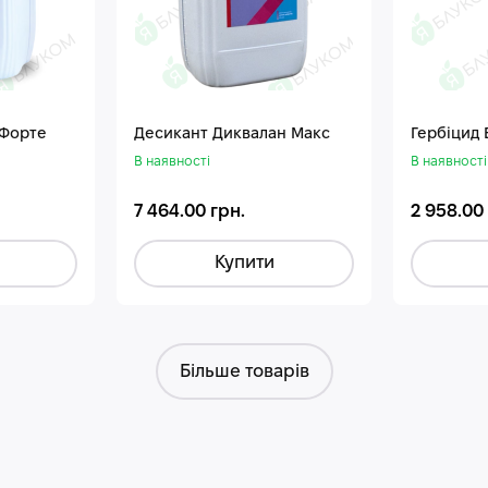
 Форте
Десикант Диквалан Макс
Гербіцид
В наявності
В наявності
7 464.00 грн.
2 958.00
Купити
Більше товарів