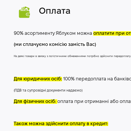
Оплата
90% асортименту Яблуком можна
оплатити при от
(ми сплачуємо комісію замість Вас)
На деякі товари в звязку з логістичними обмеженнями потрібно здійснити передоплат
Для юридичних осіб:
100% передоплата на банків
(ПДВ та супровідні документи надаємо)
Для фізичних осіб:
оплата при отриманні або опла
Також можна здійснити оплату в кредит: