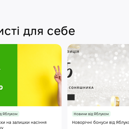
сті для себе
д Яблуком
Новини від Яблуком
ки на залишки насіння
Новорічні бонуси від Яблук
ку