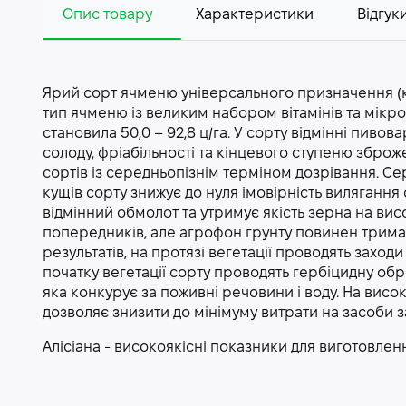
Опис товару
Характеристики
Відгуки
Ярий сорт ячменю універсального призначення (к
тип ячменю із великим набором вітамінів та мікро
становила 50,0 – 92,8 ц/га. У сорту відмінні пивов
солоду, фріабільності та кінцевого ступеню зброж
сортів із середньопізнім терміном дозрівання. Се
кущів сорту знижує до нуля імовірність вилягання 
відмінний обмолот та утримує якість зерна на висо
попередників, але агрофон грунту повинен трима
результатів, на протязі вегетації проводять захо
початку вегетації сорту проводять гербіцидну обр
яка конкурує за поживні речовини і воду. На висок
дозволяє знизити до мінімуму витрати на засоби з
Алісіана - високоякісні показники для виготовлен