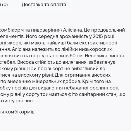
 (0)
Доставка та оплата
омбікорм та пивоваріння) Алісіана. Це продовольчий
елементів. Його середня врожайність у 2015 році
арні якості, які мають найвищі бали екстрактивності
ення. Алісіана належить до лінійки низькорослих
редня висота сорту становить 60 см. Невелика висота
стебел. Висока стійкість до вилягання, забезпечує
кому рівні. При посіві сорт не вибагливий до
тися на високому рівні. Для отримання високих
ди по внесенню мінеральних добрив. Крім того на
обку посівів для видалення небажаної рослинності,
ому рівні у сорту тримається фіто санітарний стан, що
ахисту рослин.
ня комбікормів.