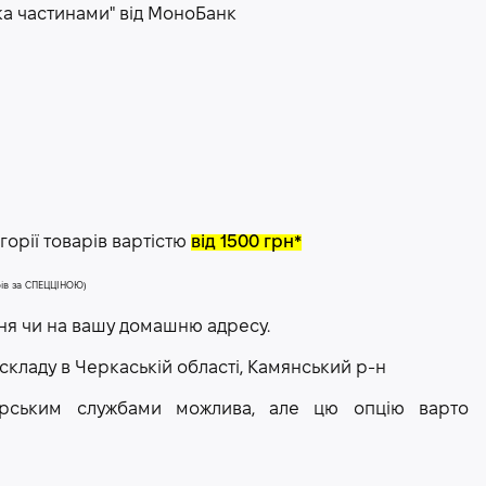
ка частинами" від МоноБанк
орії товарів вартістю
від 1500 грн*
арів за СПЕЦЦІНОЮ)
ння чи на вашу домашню адресу.
 складу в Черкаській області, Камянський р-н
рєрським службами можлива, але цю опцію варто