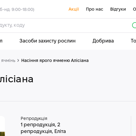
Акції
Про нас
Відгуки
О
б-нд: 9:00-18:00)
л
Засоби захисту рослин
Добрива
Т
 ячмінь
Насіння ярого ячменю Алісіана
лісіана
Репродукція
1 репродукція, 2
репродукція, Еліта