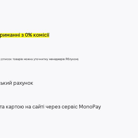
риманні з 0% комісії
у (список товарів можна уточнитиу менеджерів Яблуком)
ський рахунок
та картою на сайті через сервіс МоnoPay