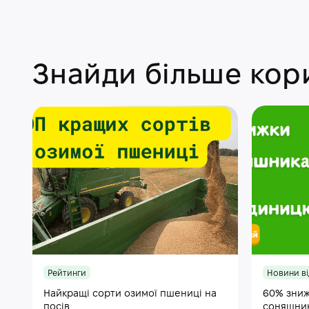
Знайди більше кори
Рейтинги
Новини ві
Найкращі сорти озимої пшениці на
60% зниж
посів
соняшни