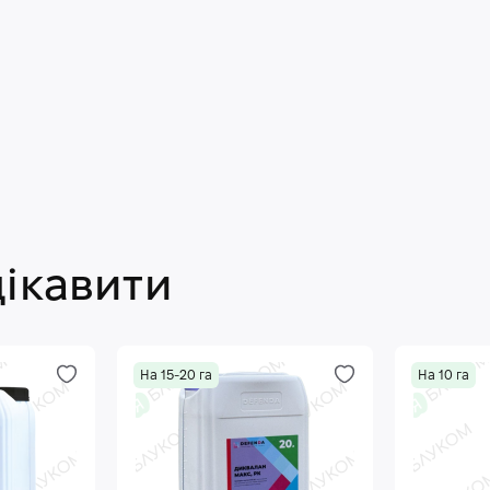
цікавити
На 15-20 га
На 10 га