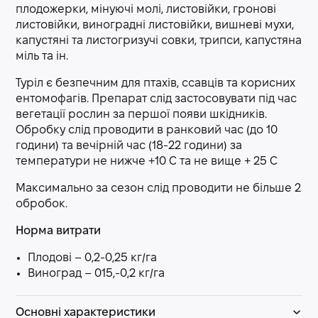
плодожерки, мінуючі молі, листовійки, гронові
листовійки, виноградні листовійки, вишневі мухи,
капустяні та листогризучі совки, трипси, капустяна
міль та ін.
Туріл є безпечним для птахів, ссавців та корисних
ентомофагів. Препарат слід застосовувати під час
вегетації рослин за першої появи шкідників.
Обробку слід проводити в ранковий час (до 10
години) та вечірній час (18-22 години) за
температури не нижче +10 С та не вище + 25 С
Максимально за сезон слід проводити не більше 2
обробок.
Норма витрати
Плодові – 0,2-0,25 кг/га
Виноград – 015,-0,2 кг/га
Основні характеристики