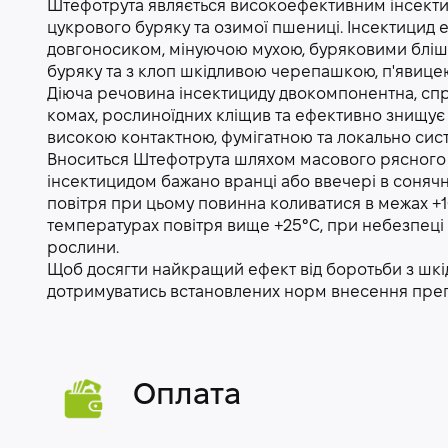
Штефотрута являється високоефективним інсекти
цукрового буряку та озимої пшениці. Інсектицид
довгоносиком, мінуючою мухою, буряковими бліш
буряку та з клоп шкідливою черепашкою, п'явицею
Діюча речовина інсектициду двокомпонентна, спри
комах, рослиноїдних кліщив та ефективно знищує 
високою контактною, фумігатною та локально сис
Вноситься Штефотрута шляхом масового рясного
інсектицидом бажано вранці або ввечері в сонячну
повітря при цьому повинна коливатися в межах +
температурах повітря вище +25°С, при небезпеці 
рослини.
Щоб досягти найкращий ефект від боротьби з шкі
дотримуватись встановлених норм внесення преп
Оплата