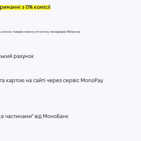
риманні з 0% комісії
у (список товарів можна уточнитиу менеджерів Яблуком)
ський рахунок
та картою на сайті через сервіс МоnoPay
ка частинами" від МоноБанк