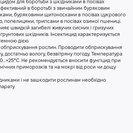
цидом для боротьби з шкідниками в посівах
 ефективний в боротьбі з звичайним буряковим
ками, буряковими щитоносками в посівах цукрового
, попелицями, трипсами в посівах озимої пшениці.
яє швидкій загибелі живучих сисних і гризучих
ґрунтових шкідників. Інсектицид характеризується
темною дією.
 обприскування рослин. Проводити обприскування
, достатньо вологу, безвітряну погоду. Температура
10…+25°С. Не рекомендується вносити фунгіцид при
нічних приморозків та на мокрі від роси чи дощу
дниками і не зашкодити рослинам необхідно
арату.