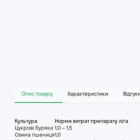
Опис товару
Характеристики
Відгуки
Культура
Норми витрат препарату л/га
Цукрові буряки
1,0 – 1,5
Озима пшениця
1,0