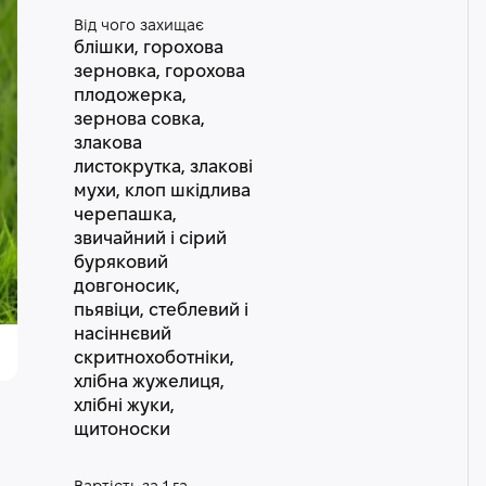
Від чого захищає
блішки, горохова
зерновка, горохова
плодожерка,
зернова совка,
злакова
листокрутка, злакові
мухи, клоп шкідлива
черепашка,
звичайний і сірий
буряковий
довгоносик,
пьявіци, стеблевий і
насіннєвий
скритнохоботніки,
хлібна жужелиця,
хлібні жуки,
щитоноски