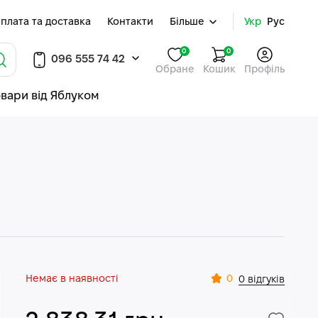
плата та доставка
Контакти
Більше
Укр
Рус
0
0
096 555 74 42
Обране
Кошик
Профіль
овари від Яблуком
Немає в наявності
0
0 відгуків