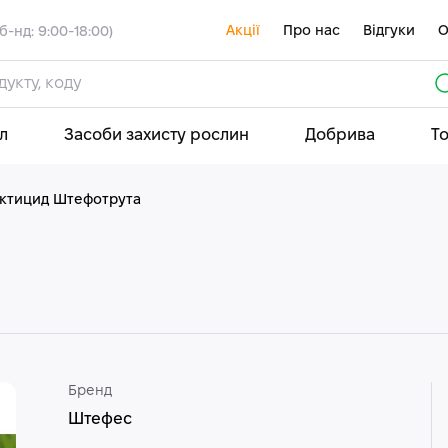
Акції
Про нас
Відгуки
О
б-нд: 9:00-18:00)
л
Засоби захисту рослин
Добрива
Т
ектицид Штефотрута
Бренд
Штефес