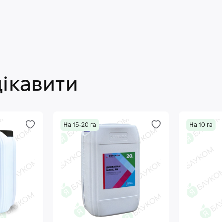
цікавити
На 15-20 га
На 10 га