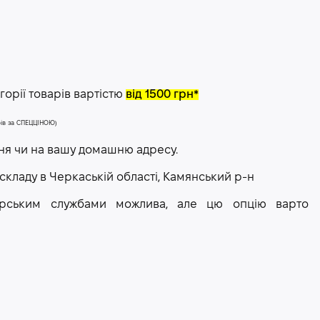
орії товарів вартістю
від 1500 грн*
арів за СПЕЦЦІНОЮ)
ння чи на вашу домашню адресу.
 складу в Черкаській області, Камянський р-н
рєрським службами можлива, але цю опцію варто