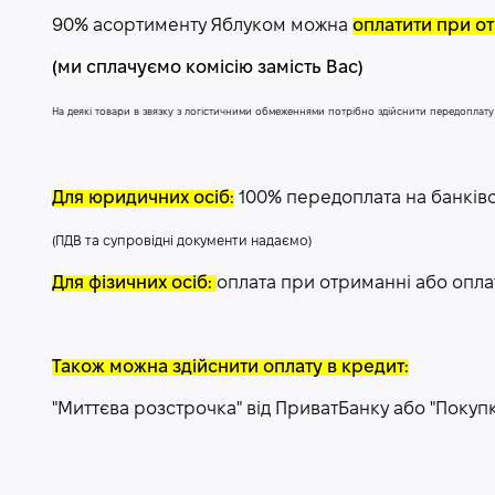
90% асортименту Яблуком можна
оплатити при от
(ми сплачуємо комісію замість Вас)
На деякі товари в звязку з логістичними обмеженнями потрібно здійснити передоплат
Для юридичних осіб:
100% передоплата на банків
(ПДВ та супровідні документи надаємо)
Для фізичних осіб:
оплата при отриманні або опла
Також можна здійснити оплату в кредит:
"Миттєва розстрочка" від ПриватБанку або "Покуп