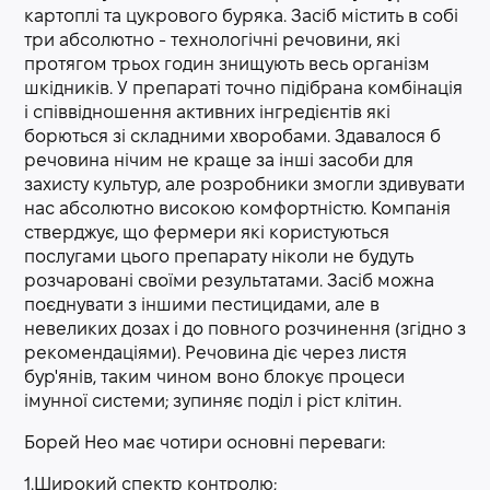
картоплі та цукрового буряка. Засіб містить в собі
три абсолютно - технологічні речовини, які
протягом трьох годин знищують весь організм
шкідників. У препараті точно підібрана комбінація
і співвідношення активних інгредієнтів які
борються зі складними хворобами. Здавалося б
речовина нічим не краще за інші засоби для
захисту культур, але розробники змогли здивувати
нас абсолютно високою комфортністю. Компанія
стверджує, що фермери які користуються
послугами цього препарату ніколи не будуть
розчаровані своїми результатами. Засіб можна
поєднувати з іншими пестицидами, але в
невеликих дозах і до повного розчинення (згідно з
рекомендаціями). Речовина діє через листя
бур'янів, таким чином воно блокує процеси
імунної системи; зупиняє поділ і ріст клітин.
Борей Нео має чотири основні переваги:
1.Широкий спектр контролю;