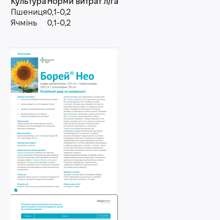
Культура
Норми витрат л/га
Пшениця
0,1-0,2
Ячмінь
0,1-0,2