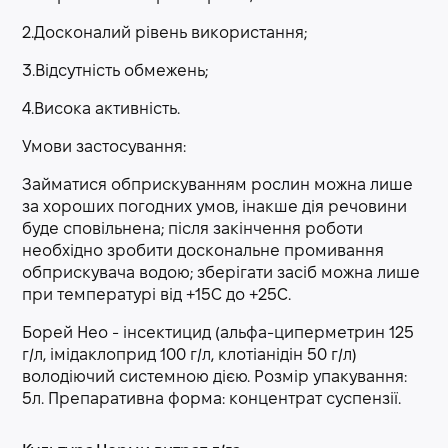
2.Досконалий рівень використання;
3.Відсутність обмежень;
4.Висока активність.
Умови застосування:
Займатися обприскуванням рослин можна лише
за хороших погодних умов, інакше дія речовини
буде сповільнена; після закінчення роботи
необхідно зробити доскональне промивання
обприскувача водою; зберігати засіб можна лише
при температурі від +15С до +25С.
Борей Нео - інсектицид (альфа-циперметрин 125
г/л, імідаклоприд 100 г/л, клотіанідін 50 г/л)
володіючий системною дією. Розмір упакування:
5л. Препаративна форма: концентрат суспензії.