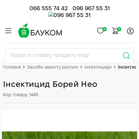
066 555 74 42
096 967 55 31
0
0
Головна
Засоби захисту рослин
Інсектициди
Інсектиц
Інсектицид Борей Нео
Код товару: 1445