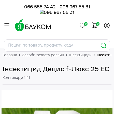
066 555 74 42
096 967 55 31
0
0
Головна
Засоби захисту рослин
Інсектициди
Інсектиц
Інсектицид Децис f-Люкс 25 EС
Код товару: 1141