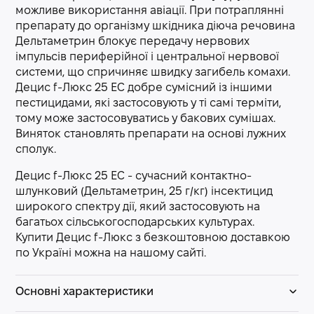
можливе використання авіації. При потраплянні
препарату до організму шкідника діюча речовина
Дельтаметрин блокує передачу нервових
імпульсів периферійної і центральної нервової
системи, що спричиняє швидку загибель комахи.
Децис f-Люкс 25 EC добре сумісний із іншими
пестицидами, які застосовують у ті самі терміти,
тому може застосовуватись у бакових сумішах.
Виняток становлять препарати на основі лужних
сполук.
Децис f-Люкс 25 EC - сучасний контактно-
шлунковий (Дельтаметрин, 25 г/кг) інсектицид
широкого спектру дії, який застосовують на
багатьох сільськогосподарських культурах.
Купити Децис f-Люкс з безкоштовною доставкою
по Україні можна на нашому сайті.
Основні характеристики