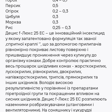
Горох
0,4 – 0,7
Персик
0,5
Огірок
0,2 – 0,3
Цибуля
0,3
Морква
0,3
Рис
0,25 – 0,3
Децис f-Люкс 25 EС – це інноваційний інсектицид
у якому запатентовано формуляція так званої
,спритної краплі ’’, що за допомогою прилипачів
рівномірно покриває листову поверхню і
пришвидшує проникнення через кутикулу до
організму комахи. Добре контролює практично
весь прошарок шкідливих комах - жорсткокрилих,
лускокрилих, рівнокрилих, двокрилих,
напівжорсткокрилих, трипсів, прямокрилих та
інших шкідників. Володіє високою
результативністю у порівнянні із препаратами
піретроїдної групи та покращеним впливом на
сисних шкідників. Децис f-Люкс 25 EC розпилюють
наземними розбризкувачами (штанговими і
вентиляторними). На соняшнику і кукурудзі