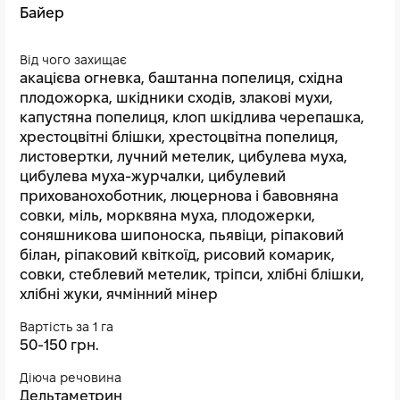
Байер
Від чого захищає
акацієва огневка, баштанна попелиця, східна
плодожорка, шкідники сходів, злакові мухи,
капустяна попелиця, клоп шкідлива черепашка,
хрестоцвітні блішки, хрестоцвітна попелиця,
листовертки, лучний метелик, цибулева муха,
цибулева муха-журчалки, цибулевий
прихованохоботник, люцернова і бавовняна
совки, міль, морквяна муха, плодожерки,
соняшникова шипоноска, пьявіци, ріпаковий
білан, ріпаковий квіткоїд, рисовий комарик,
совки, стеблевий метелик, тріпси, хлібні блішки,
хлібні жуки, ячмінний мінер
Вартість за 1 га
50-150 грн.
Діюча речовина
Дельтаметрин