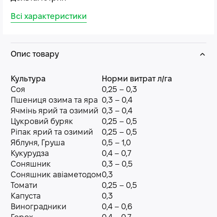
Всі характеристики
Опис товару
Культура
Норми витрат л/га
Соя
0,25 – 0,3
Пшениця озима та яра
0,3 – 0,4
Ячмінь ярий та озимий
0,3 – 0,4
Цукровий буряк
0,25 – 0,5
Ріпак ярий та озимий
0,25 – 0,5
Яблуня, Груша
0,5 – 1,0
Кукурудза
0,4 – 0,7
Соняшник
0,3 – 0,5
Соняшник авіаметодом
0,3
Томати
0,25 – 0,5
Капуста
0,3
Виноградники
0,4 – 0,6