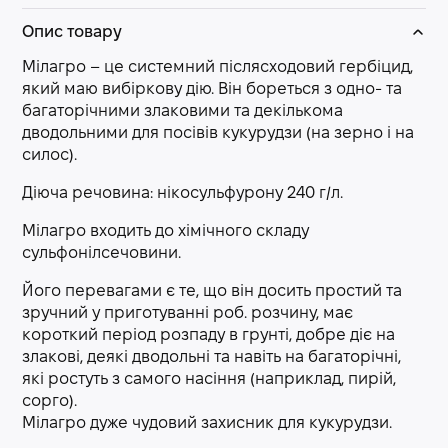
Опис товару
Мілагро – це системний післясходовий гербіцид,
який маю вибіркову дію. Він бореться з одно- та
багаторічними злаковими та декількома
дводольними для посівів кукурудзи (на зерно і на
силос).
Діюча речовина: нікосульфурону 240 г/л.
Мілагро входить до хімічного складу
сульфонілсечовини.
Його перевагами є те, що він досить простий та
зручний у приготуванні роб. розчину, має
короткий період розпаду в грунті, добре діє на
злакові, деякі дводольні та навіть на багаторічні,
які ростуть з самого насіння (наприклад, пирій,
сорго).
Мілагро дуже чудовий захисник для кукурудзи.