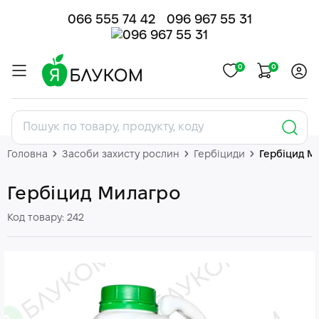
066 555 74 42
096 967 55 31
0
0
Головна
Засоби захисту рослин
Гербіциди
Гербіцид М
Гербіцид Милагро
Код товару: 242