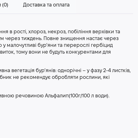
 (0)
Доставка та оплата
я в рості, хлороз, некроз, побіління верхівки та
м через тиждень. Повне знищення настає через
 у малочутливі бур’яни та перерослі гербіцид
звиток, тому вони не будуть конкурентами для
 вегетація бур’янів: однорічні – у фазу 2-4 листків,
робник не рекомендує обробляти рослини, які
ивною речовиною Альфалип(100г/100 л води).