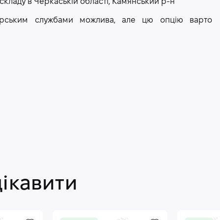
 складу в Черкаській області, Камянський р-н
рєрським службами можлива, але цю опцію варто
цікавити