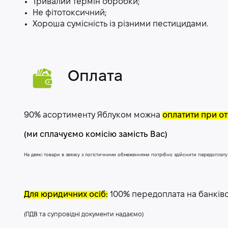
Тривалий термін обробки;
Не фітотоксичний;
Хороша сумісність із різними пестицидами.
Оплата
90% асортименту Яблуком можна
оплатити при от
(ми сплачуємо комісію замість Вас)
На деякі товари в звязку з логістичними обмеженнями потрібно здійснити передоплат
Для юридичних осіб:
100% передоплата на банків
(ПДВ та супровідні документи надаємо)