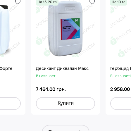
На 15-20 га
На 10 га
 Форте
Десикант Диквалан Макс
Гербіцид
В наявності
В наявності
7 464.00 грн.
2 958.00
Купити