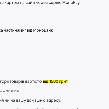
та картою на сайті через сервіс МоnoPay
ка частинами" від МоноБанк
орії товарів вартістю
від 1500 грн*
арів за СПЕЦЦІНОЮ)
ння чи на вашу домашню адресу.