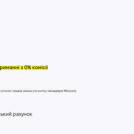
риманні з 0% комісії
у (список товарів можна уточнитиу менеджерів Яблуком)
ський рахунок