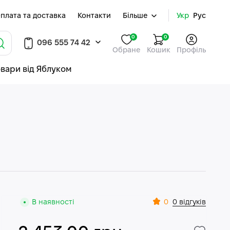
плата та доставка
Контакти
Більше
Укр
Рус
0
0
096 555 74 42
Обране
Кошик
Профіль
овари від Яблуком
0
В наявності
0 відгуків