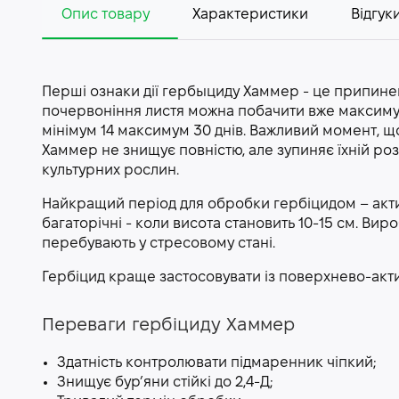
Опис товару
Характеристики
Відгуки
Перші ознаки дії гербыциду Хаммер - це припиненн
почервоніння листя можна побачити вже максиму
мінімум 14 максимум 30 днів. Важливий момент, що
Хаммер не знищує повністю, але зупиняє їхній ро
культурних рослин.
Найкращий період для обробки гербіцидом – активна
багаторічні - коли висота становить 10-15 см. Ви
перебувають у стресовому стані.
Гербіцид краще застосовувати із поверхнево-акт
Переваги гербіциду Хаммер
Здатність контролювати підмаренник чіпкий;
Знищує бур’яни стійкі до 2,4-Д;