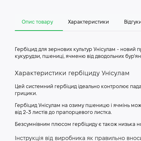
Опис товару
Характеристики
Відгуки
Гербіцид для зернових культур Унісулам - новий п
кукурудзи, пшениці, ячменю від дводольних бур'яні
Характеристики гербіциду Унісулам
Цей системний гербіцид ідеально контролює пада
грицики.
Гербіцид Унісулам на озиму пшеницю і ячмінь мо
від 2-3 листів до прапорцевого листка.
Безсумнівним плюсом гербіциду є також низька но
Інструкція від виробника як правильно внос