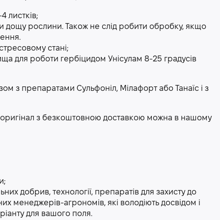
4 листків;
и дощу рослини. Також не слід робити обробку, якщо
ення.
стресовому стані;
а для роботи гербіцидом Унісулам 8-25 градусів
ом з препаратами Сульфоніл, Мілафорт або Танаїс і з
м оригінал з безкоштовною доставкою можна в нашому
и;
ьних добрив, технології, препаратів для захисту до
их менеджерів-агрономів, які володіють досвідом і
ріанту для вашого поля.