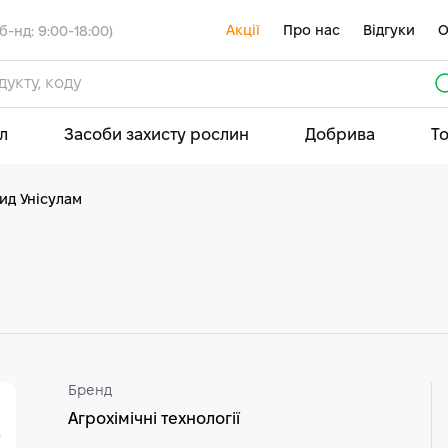
Акції
Про нас
Відгуки
О
б-нд: 9:00-18:00)
л
Засоби захисту рослин
Добрива
Т
ид Унісулам
Бренд
Агрохімічні технології