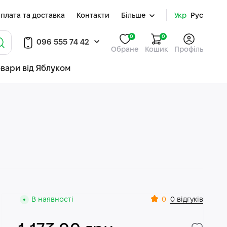
плата та доставка
Контакти
Більше
Укр
Рус
0
0
096 555 74 42
Обране
Кошик
Профіль
овари від Яблуком
0
В наявності
0 відгуків