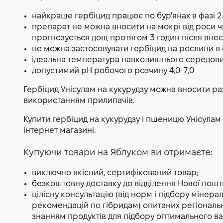
найкраще гербіцид працює по бур'янах в фазі 2-
препарат не можна вносити на мокрі від роси ч
прогнозується дощ протягом 3 годин після внес
не можна застосовувати гербіцид на рослини в 
ідеальна температура навколишнього середовищ
допустимий рН робочого розчину 4,0-7,0
Гербіцид Унісулам на кукурудзу можна вносити раз
використанням прилипачів.
Купити гербіцид на кукурудзу і пшеницю Унісула
інтернет магазині.
Купуючи товари на Яблуком ви отримаєте:
виключно якісний, сертифікований товар;
безкоштовну доставку до відділення Нової пошт
цілісну консультацію (від норм і підбору мінерал
рекомендацій по гібридам) опитаних регіональн
знанням продуктів для підбору оптимального ва